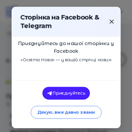
Сторінка на Facebook &
Telegram
Головна
/
Події
/
Проект ''Європейський Діалог''
Приєднуйтесь до нашої сторінки у
Facebook
«Освіта Нова» — у вашій стрічці новин
Новопечерська школа
Приєднуйтесь
Проект ''Європейський Діалог''
Київ
23 Квітня 2017
2213
Дякую, вже давно з вами
Дата:
23-29 квітня 2017 року
Місце:
м. Родово, Польща