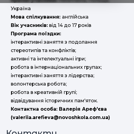
Країни-учасники:
Німеччина, Польща,
Україна
Мова спілкування:
англійська
Вік учасників:
від 14 до 17 років
Програма поїздки:
інтерактивні заняття з подолання
стереотипів та конфліктів;
активні та інтелектуальні ігри;
робота в інтернаціональних групах;
інтерактивні заняття з лідерства;
волонтерська робота;
робота в креативній групі;
відвідування історичних пам'яток.
Контактна особа: Валерія Ареф'єва
(
valeriia.arefieva@novoshkola.com.ua
)
Контакти