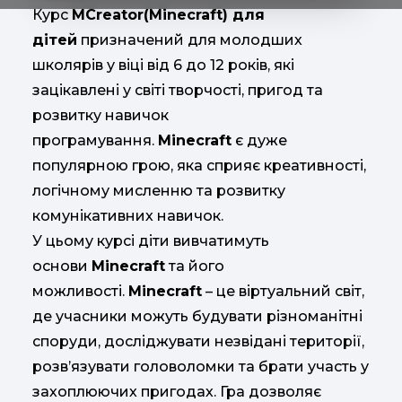
Курс
MCreator(Minecraft) для
дітей
призначений для молодших
школярів у віці від 6 до 12 років, які
зацікавлені у світі творчості, пригод та
розвитку навичок
програмування.
Minecraft
є дуже
популярною грою, яка сприяє креативності,
логічному мисленню та розвитку
комунікативних навичок.
У цьому курсі діти вивчатимуть
основи
Minecraft
та його
можливості.
Minecraft
– це віртуальний світ,
де учасники можуть будувати різноманітні
споруди, досліджувати незвідані території,
розв’язувати головоломки та брати участь у
захоплюючих пригодах. Гра дозволяє