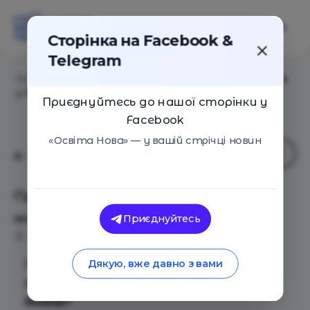
Сторінка на Facebook &
Telegram
Головна
/
Події
/
Пробне заняття зі створення модів
у MINECRAFT
Приєднуйтесь до нашої сторінки у
Facebook
«Освіта Нова» — у вашій стрічці новин
Пробне заняття зі створення
модів у MINECRAFT
Приєднуйтесь
Київ
02 Вересня 2023
1076
Запрошуємо Вас на
безкоштовне пробне
Дякую, вже давно з вами
заняття з MINECRAFT у IT School Go-
Mother
!