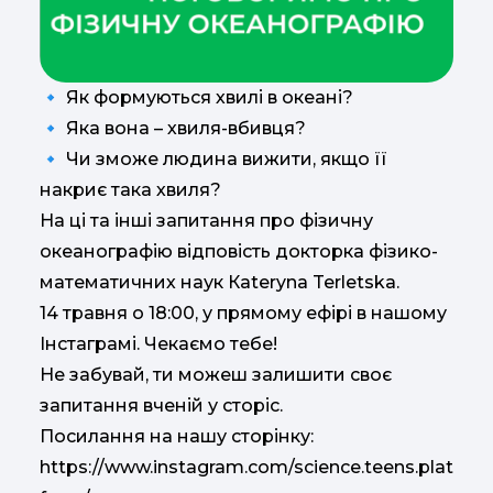
🔹 Як формуються хвилі в океані?
🔹 Яка вона – хвиля-вбивця?
🔹 Чи зможе людина вижити, якщо її
накриє така хвиля?
На ці та інші запитання про фізичну
океанографію відповість докторка фізико-
математичних наук Кateryna Terletska.
14 травня о 18:00, у прямому ефірі в нашому
Інстаграмі. Чекаємо тебе!
Не забувай, ти можеш залишити своє
запитання вченій у сторіс.
Посилання на нашу сторінку:
https://www.instagram.com/science.teens.plat