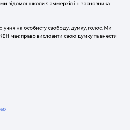
ами відомої школи Саммерхіл і її засновника
о учня на особисту свободу, думку, голос. Ми
ЖЕН має право висловити свою думку та внести
660