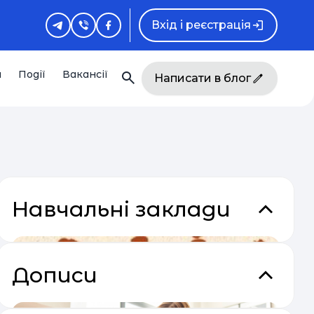
Вхід і реєстрація
и
Події
Вакансії
Написати в блог
Навчальні заклади
Дописи