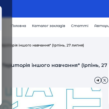
Головна
Каталог закладів
Статті
Автор
Територiя iншого навчання" (Ірпінь, 27 липня)
Територiя iншого навчання" (Ірпінь, 27