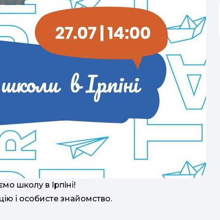
мо школу в Ірпiні!
цію і особисте знайомство.