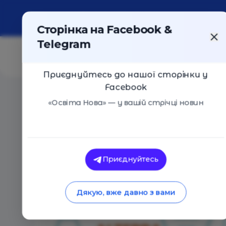
Про портал
Реклама
Контакти
Сторінка на Facebook &
Telegram
Приєднуйтесь до нашої сторінки у
Facebook
Головна
/
Події
/
Презентація школи "Alterra School 
«Освіта Нова» — у вашій стрічці новин
Презентація школи "Alterra School 
липня)
Приєднуйтесь
Ірпінь
27 Липня 2019
3490
Дякую, вже давно з вами