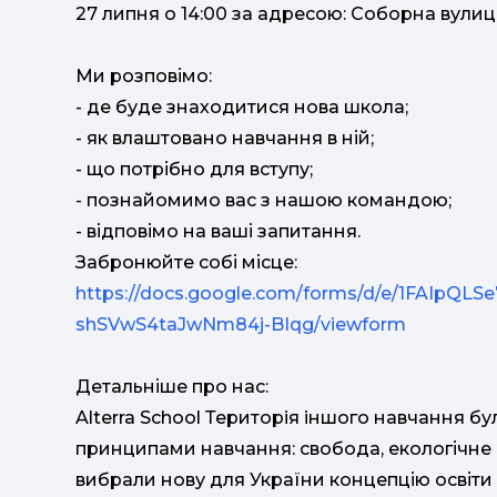
27 липня о 14:00 за адресою: Соборна вулиця,
Ми розповімо:
- де буде знаходитися нова школа;
- як влаштовано навчання в ній;
- що потрібно для вступу;
- познайомимо вас з нашою командою;
- відповімо на ваші запитання.
Забронюйте собі місце:
https://docs.google.com/forms/d/e/1FAIpQ
shSVwS4taJwNm84j-BIqg/viewform
Детальніше про нас:
Alterra School Територiя iншого навчання бу
принципами навчання: свобода, екологічне 
вибрали нову для України концепцію освіти 