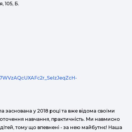
 105, Б.
LSe7WVzAQcUXAFc2r_SeIzJeqZcH-
ла заснована у 2018 роцi та вже відома своїми
оточення навчання, практичність. Ми навмисно
дітей, тому що впевнені - за нею майбутнє! Наша