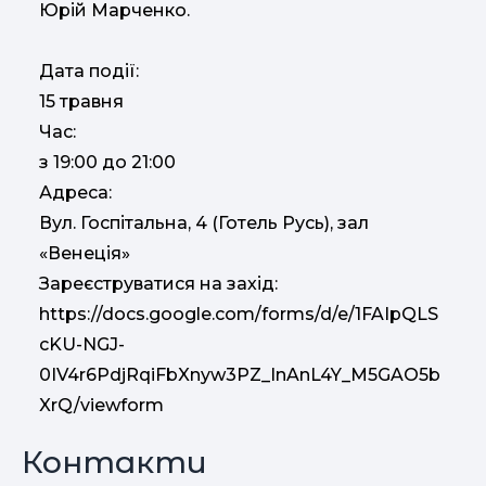
Юрій Марченко.
Дата події:
15 травня
Час:
з 19:00 до 21:00
Адреса:
Вул. Госпітальна, 4 (Готель Русь), зал
«Венеція»
Зареєструватися на захід:
https://docs.google.com/forms/d/e/1FAIpQLS
cKU-NGJ-
0IV4r6PdjRqiFbXnyw3PZ_InAnL4Y_M5GAO5b
XrQ/viewform
Контакти