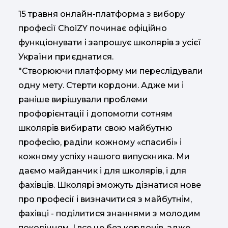
15 травня онлайн-платформа з вибору
професії ChoiZY починає офіційно
функціонувати і запрошує школярів з усієї
України приєднатися.
"Створюючи платформу ми переслідували
одну мету. Стерти кордони. Адже ми і
раніше вирішували проблеми
профорієнтації і допомогли сотням
школярів вибирати свою майбутню
професію, раділи кожному «спасибі» і
кожному успіху нашого випускника. Ми
даємо майданчик і для школярів, і для
фахівців. Школярі зможуть дізнатися нове
про професії і визначитися з майбутнім,
фахівці - поділитися знаннями з молодим
поколінням. І все це без кордонів, адже