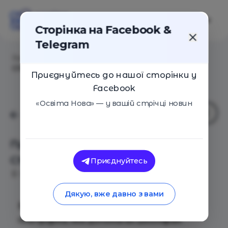
Сторінка на Facebook &
Telegram
Головна
/
Події
/
Презентація онлайн-платформи
Choizy у Києві
Приєднуйтесь до нашої сторінки у
Facebook
«Освіта Нова» — у вашій стрічці новин
Презентація онлайн-платформи
Choizy у Києві
Приєднуйтесь
Київ
15 Травня 2019
4025
Дякую, вже давно з вами
В Україні запускається перша онлайн-
платформа, яка допомагає школярам