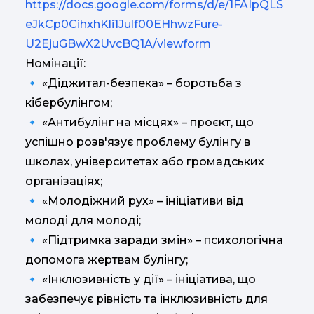
https://docs.google.com/forms/d/e/1FAIpQLS
eJkCp0CihxhKli1Julf00EHhwzFure-
U2EjuGBwX2UvcBQ1A/viewform
Номінації:
🔹 «Діджитал-безпека» – боротьба з
кібербулінгом;
🔹 «Антибулінг на місцях» – проєкт, що
успішно розв'язує проблему булінгу в
школах, університетах або громадських
організаціях;
🔹 «Молодіжний рух» – ініціативи від
молоді для молоді;
🔹 «Підтримка заради змін» – психологічна
допомога жертвам булінгу;
🔹 «Інклюзивність у дії» – ініціатива, що
забезпечує рівність та інклюзивність для