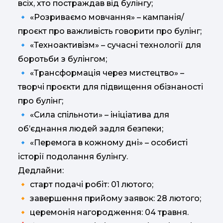
всіх, хто постраждав від булінгу;
🔹 «Розриваємо мовчання» – кампанія/
проєкт про важливість говорити про булінг;
🔹 «Техноактивізм» – сучасні технології для
боротьби з булінгом;
🔹 «Трансформація через мистецтво» –
творчі проєкти для підвищення обізнаності
про булінг;
🔹 «Сила спільноти» – ініціатива для
об’єднання людей задля безпеки;
🔹 «Перемога в кожному дні» – особисті
історії подолання булінгу.
Дедлайни:
🔸 старт подачі робіт: 01 лютого;
🔸 завершення прийому заявок: 28 лютого;
🔸 церемонія нагородження: 04 травня.