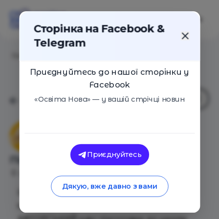
Сторінка на Facebook &
Telegram
Головна
/
Події
/
Підготовка до школи
Приєднуйтесь до нашої сторінки у
Facebook
«Освіта Нова» — у вашій стрічці новин
Центр розвитку "Діалог"
Приєднуйтесь
Підготовка до школи
Дніпро
27 Вересня 2023
752
Дякую, вже давно з вами
Центр розвитку «ДІАЛОГ» запрошує
майбутніх першокласників на