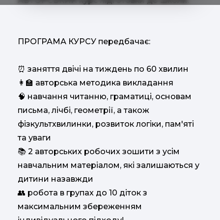
АВТОРСЬКИЙ курс підготовки до школи.
ПРОГРАМА КУРСУ передбачає:
заняття двічі на тиждень по 60 хвилин
⏰
авторська методика викладання
👩‍🏫
навчання читанню, граматиці, основам
🧠
письма, лічбі, геометрії, а також
фізкультхвилинки, розвиток логіки, пам'яті
та уваги
2 авторських робочих зошити з усім
📚
навчальним матеріалом, які залишаються у
дитини назавжди
робота в групах до 10 діток з
👥
максимальним збереженням