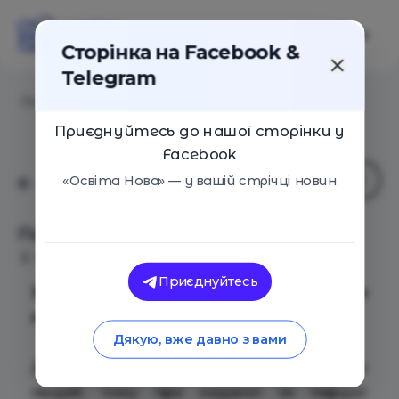
Сторінка на Facebook &
Telegram
Головна
/
Події
/
Перша допомога дітям
Приєднуйтесь до нашої сторінки у
Facebook
«Освіта Нова» — у вашій стрічці новин
Перша допомога дітям
Київ
21 Жовтня 2018
2986
Приєднуйтесь
Запрошуємо на тренінг по наданню
першої допомоги дітям!
Дякую, вже давно з вами
Діти не є зменшеною копією дорослих
людей, тому при наданні їм першої