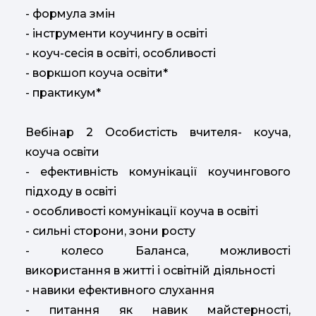
- формула змін
- інструменти коучингу в освіті
- коуч-сесія в освіті, особливості
- воркшоп коуча освіти*
- практикум*
Вебінар 2 Особистість вчителя- коуча,
коуча освіти
- ефективність комунікації коучингового
підходу в освіті
- особливості комунікації коуча в освіті
- сильні сторони, зони росту
- колесо Баланса, можливості
використання в житті і освітній діяльності
- навики ефективного слухання
- питання як навик майстерності,