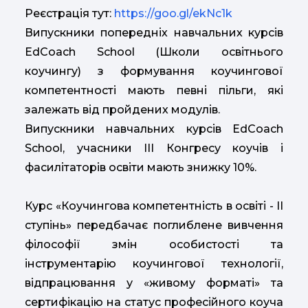
Реєстрація тут:
https://goo.gl/ekNc1k
Випускники попередніх навчальних курсів
EdCoach School (Школи освітнього
коучингу) з формування коучингової
компетентності мають певні пільги, які
залежать від пройдених модулів.
Випускники навчальних курсів EdCoach
School, учасники ІІІ Конгресу коучів і
фасилітаторів освіти мають знижку 10%.
Курс «Коучингова компетентність в освіті - ІІ
ступінь» передбачає поглиблене вивчення
філософії змін особистості та
інструментарію коучингової технології,
відпрацювання у «живому форматі» та
сертифікацію на статус професійного коуча