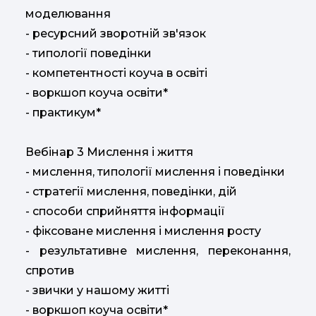
моделювання
- ресурсний зворотній зв'язок
- типології поведінки
- компетентності коуча в освіті
- воркшоп коуча освіти*
- практикум*
Вебінар 3 Мислення і життя
- мислення, типології мислення і поведінки
- стратегії мислення, поведінки, дій
- способи сприйняття інформації
- фіксоване мислення і мислення росту
- результативне мислення, переконання,
спротив
- звички у нашому житті
- воркшоп коуча освіти*