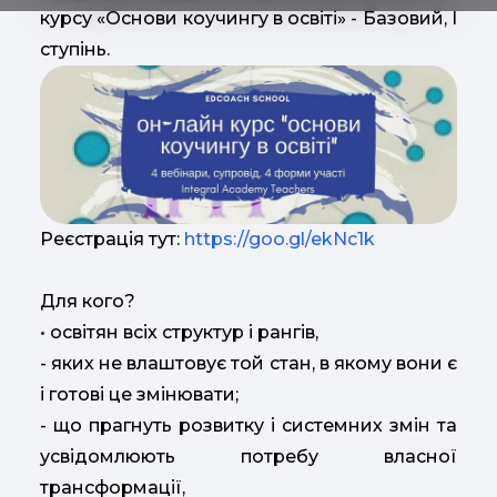
курсу «Основи коучингу в освіті» - Базовий, І
ступінь.
Реєстрація тут:
https://goo.gl/ekNc1k
Для кого?
• освітян всіх структур і рангів,
- яких не влаштовує той стан, в якому вони є
і готові це змінювати;
- що прагнуть розвитку і системних змін та
усвідомлюють потребу власної
трансформації,