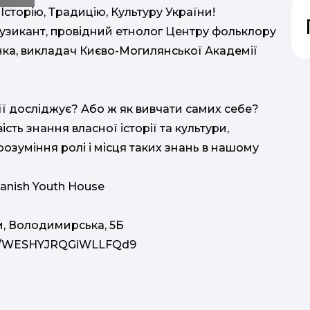
торію, Традицію, Культуру України!
 музикант, провідний етнолог Центру фольклору
нка, викладач Києво-Могилянської Академії
 її досліджує? Або ж як вивчати самих себе?
ть знання власної історії та культури,
 розуміння ролі і місця таких знань в нашому
н
anish Youth House
м, Володимирська, 5Б
gle/WESHYJRQGiWLLFQd9
"
"М