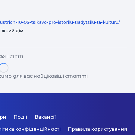
trich-10-05-tsikavo-pro-istoriiu-tradytsiiu-ta-kulturu/
діжний дім
РНІ СТАТТІ
имо для вас найцікавіші статті
ори
Події
Вакансії
ітика конфіденційності
Правила користування