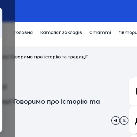
Головна
Каталог закладів
Статті
Автор
w! Говоримо про історію та традиції
W!
ow! Говоримо про історію та