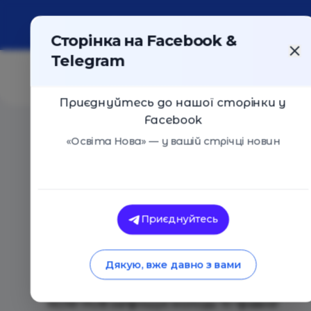
Про портал
Реклама
Контакти
Сторінка на Facebook &
Telegram
Приєднуйтесь до нашої сторінки у
Facebook
Головна
/
Події
/
NOW HUB Молодіжний клуб Start No
«Освіта Нова» — у вашій стрічці новин
Молодіжний центр START NO
Приєднуйтесь
NOW HUB Молодіжний клуб Start N
традиції
Дякую, вже давно з вами
Київ
10 Травня 2024
644
NOW HUB запрошує молодь 10 травня!