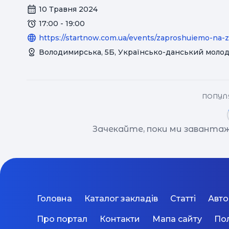
10 Травня 2024
17:00 - 19:00
https://startnow.com.ua/events/zaproshuiemo-na-zus
Володимирська, 5Б, Українсько-данський моло
ПОПУЛЯ
Зачекайте, поки ми завантаж
Головна
Каталог закладів
Статті
Авт
Про портал
Контакти
Мапа сайту
Пол