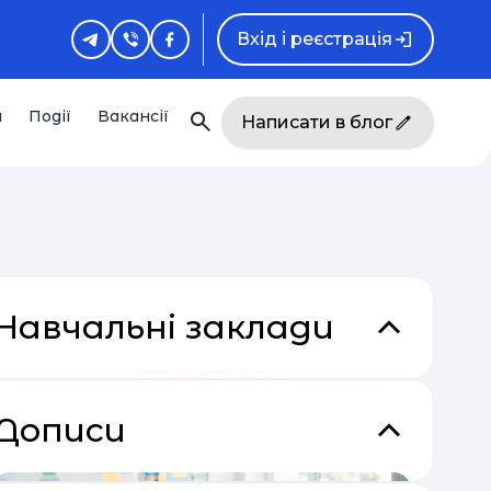
Вхід і реєстрація
и
Події
Вакансії
Написати в блог
Навчальні заклади
Дописи