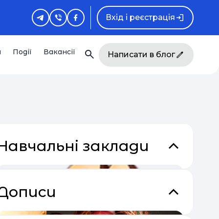
Вхід і реєстрація
и
Події
Вакансії
Написати в блог
Навчальні заклади
Дописи