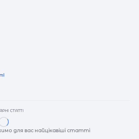
(
м
в 
зо
життя.
C
у нас: 
с
по
ml
ре
Ч
1-
РНІ СТАТТІ
на
о
имо для вас найцікавіші статті
з