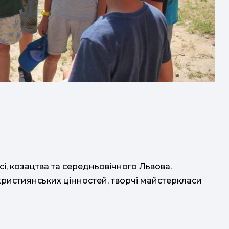
п
а
д
д
д
сі, козацтва та середньовічного Львова.
w
ри
 християнських цінностей, творчі майстеркласи
чо