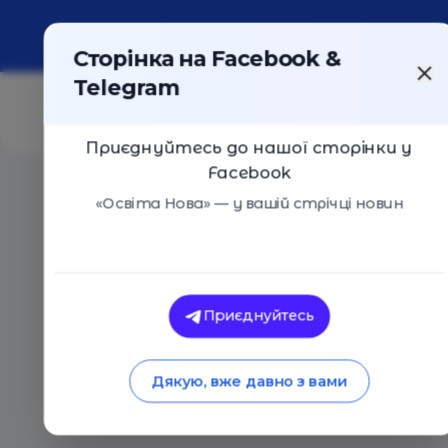
Про портал
Реклама
Контакти
Сторінка на Facebook &
Telegram
Приєднуйтесь до нашої сторінки у
Facebook
Головна
/
Події
/
Мрійники - літній дитячий табір
«Освіта Нова» — у вашій стрічці новин
Мрійники - літній дитячий т
Приєднуйтесь
Мрійники - літній дитячий табір
Львів
26 Червня 2017
4465
Дякую, вже давно з вами