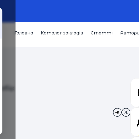
Головна
Каталог закладів
Статті
Автор
абір