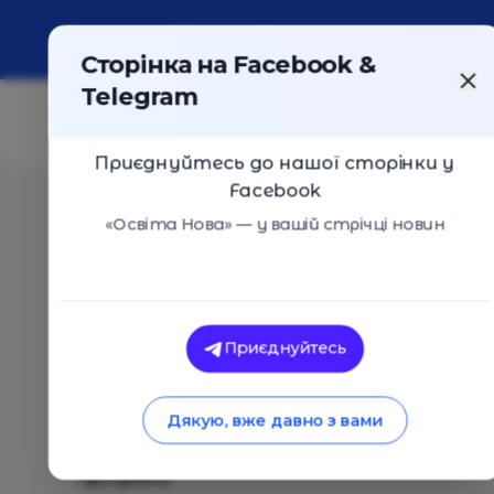
Про портал
Реклама
Контакти
Сторінка на Facebook &
Telegram
Приєднуйтесь до нашої сторінки у
Facebook
Головна
/
Події
/
Мовний табір на весняних канікул
«Освіта Нова» — у вашій стрічці новин
Одеський приватний навчаль
Приєднуйтесь
Мовний табір на весняних канікул
Одеса
27 Березня 2017
1699
Дякую, вже давно з вами
Мрія запрошує провести шкільні канікули вес
Програма: