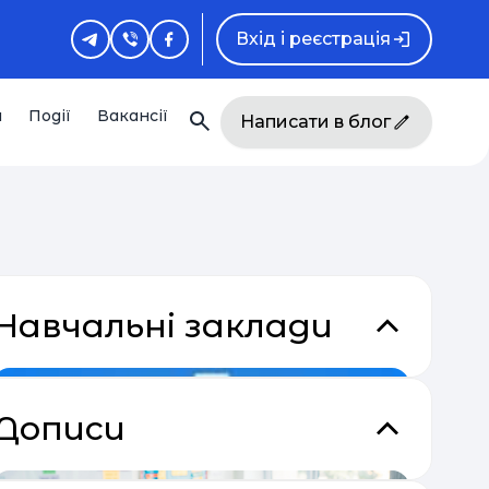
Вхід і реєстрація
и
Події
Вакансії
Написати в блог
Навчальні заклади
Дописи