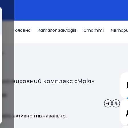
Головна
Каталог закладів
Статті
Автор
ах
но-виховний комплекс «Мрія»
ах
ело, активно і пізнавально.