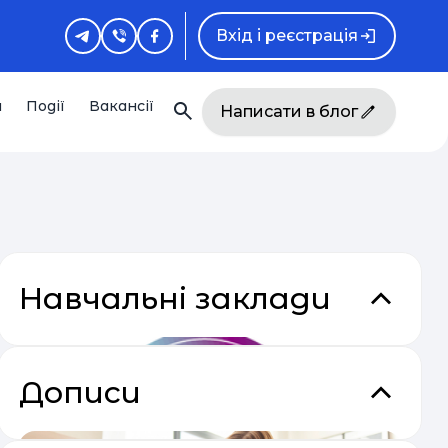
Вхід і реєстрація
и
Події
Вакансії
Написати в блог
Навчальні заклади
Дописи