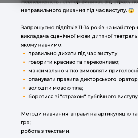
Невпевненість і ступор виникає від страху 
неправильного дихання під час виступу. 😱
Запрошуємо підлітків 11-14 років на майстер-
викладача сценічної мови дитячої театрал
якому навчимо:
🔸 правильно дихати під час виступу;
🔸 говорити красиво та переконливо;
🔸 максимально чітко вимовляти приголосні
🔸 опанувати правила дикторського, ораторс
🔸 володіти мовою тіла;
🔸 боротися зі "страхом" публічного виступу
Методи навчання: вправи на артикуляцію та
гра;
робота з текстами.