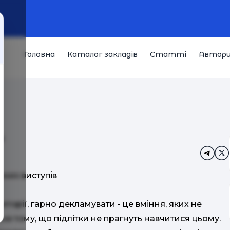
Головна
Каталог закладів
Статті
Автор
и
чних виступів
торії, гарно декламувати - це вміння, яких не
не тому, що підлітки не прагнуть навчитися цьому.