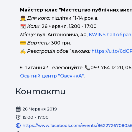
Майстер-клас "Мистецтво публічних вист
👧
Для кого:
підлітки 11-14 років.
📆
Коли
: 26 червня, 15:00 - 17:00
Місце:
вул. Антоновича, 40,
KWINS hall обра
💳
Вартість:
300 грн.
✍
Реєстрація обов`язкова:
https://u.to/6d
Є питання? Телефонуйте: 📞093 764 12 20, 06
Освітній центр "ОвсянкА"
.
Контакти
26 Червня 2019
15:00 - 17:00
https://www.facebook.com/events/8622726708036