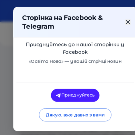
Про портал
Реклама
Контакти
Сторінка на Facebook &
Telegram
Приєднуйтесь до нашої сторінки у
Facebook
Головна
/
Події
/
МК для підлітків: Публічні виступи
«Освіта Нова» — у вашій стрічці новин
МК для підлітків: Публічні виступ
Київ
26 Червня 2019
1800
Приєднуйтесь
Майстер-клас для підлітків: Мистецтво публі
Дякую, вже давно з вами
Бути переконливими, захоплювати увагу ауди
вистачає майже кожному другому підлітку. І 