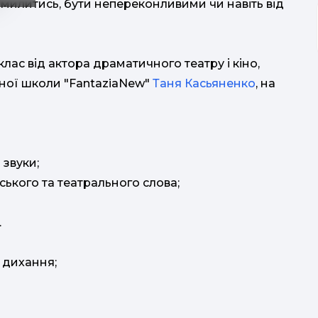
помилитись, бути непереконливими чи навіть від
клас від актора драматичного театру і кіно,
ьної школи "FantaziaNew"
Таня Касьяненко
, на
 звуки;
ького та театрального слова;
.
 дихання;