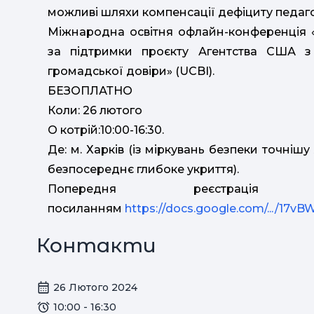
можливі шляхи компенсації дефіциту педагог
Міжнародна освітня офлайн-конференція «K
за підтримки проєкту Агентства США з
громадської довіри» (UCBI).
БЕЗОПЛАТНО
Коли: 26 лютого
О котрій:10:00-16:30.
Де: м. Харків (із міркувань безпеки точніш
безпосереднє глибоке укриття).
Попередня реєстрац
посиланням
https://docs.google.com/.../17vB
Контакти
26 Лютого 2024
10:00 - 16:30