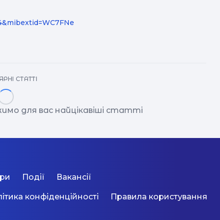
94&mibextid=WC7FNe
РНІ СТАТТІ
имо для вас найцікавіші статті
ори
Події
Вакансії
ітика конфіденційності
Правила користування