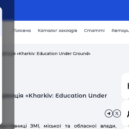
Головна
Каталог закладів
Статті
Автор
енція «Kharkiv: Education Under Ground»
енція «Kharkiv: Education Under
едставниці ЗМІ, міської та обласної влади,