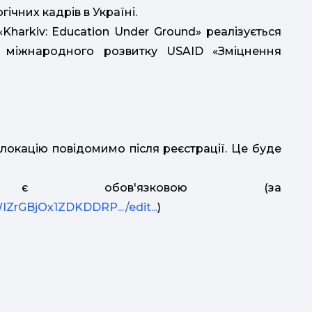
ічних кадрів в Україні.
-
м
harkiv: Education Under Ground» реалізується
сп
 міжнародного розвитку USAID «Зміцнення
дл
підхі
щ
ш
у локацію повідомимо після реєстрації. Це буде
ія є обов'язковою (за
м
WIZrGBjOx1ZDKDDRP.../edit...
)
Ф