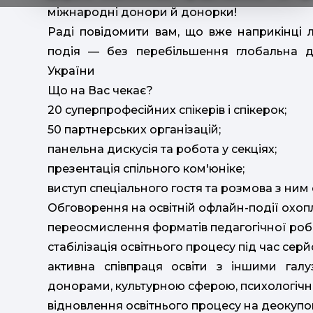
міжнародні донори й донорки!
Раді повідомити вам, що вже наприкінці л
подія — без перебільшення глобальна д
України
Що на Вас чекає?
20 суперпрофесійних спікерів і спікерок;
50 партнерських організацій;
панельна дискусія та робота у секціях;
презентація спільного ком'юніке;
виступ спеціального гостя та розмова з ним 
Обговорення на освітній офлайн-події охопл
переосмислення форматів педагогічної робо
стабілізація освітнього процесу під час серй
активна співпраця освіти з іншими гал
донорами, культурною сферою, психологічн
відновлення освітнього процесу на деокупо