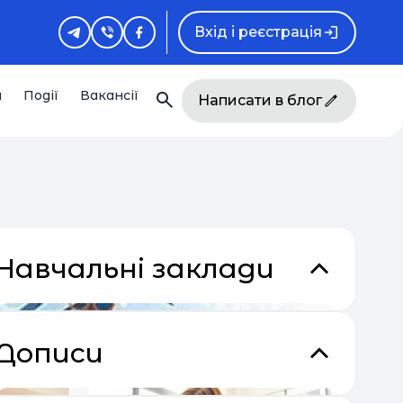
Вхід і реєстрація
и
Події
Вакансії
Написати в блог
Навчальні заклади
Дописи