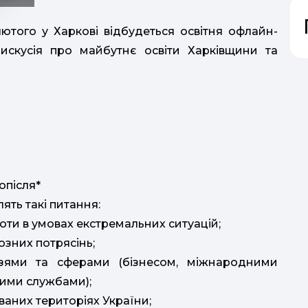
ютого у Харкові відбудеться освітня офлайн-
искусія про майбутнє освіти Харківщини та
опісля*
ять такі питання:
ро
ти в умовах екстремальних ситуацій;
озних потрясінь;
узями та сферами (бізнесом, міжнародними
п
ими службами);
м
ваних територіях України;