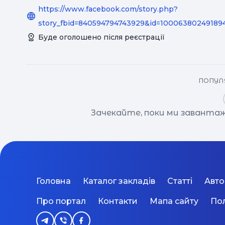
https://www.facebook.com/story.php?
story_fbid=840594794743929&id=1000638024918
Буде оголошено після реєстрації
ПОПУЛЯ
Зачекайте, поки ми завантаж
Головна
Каталог закладів
Статті
Авт
Про портал
Контакти
Мапа сайту
Пол