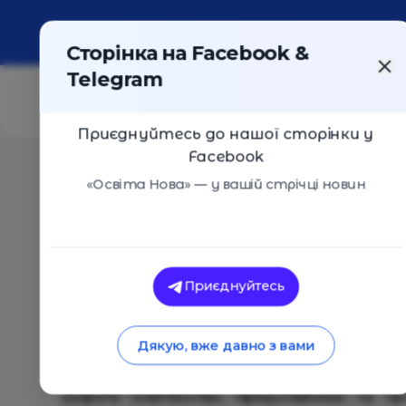
Про портал
Реклама
Контакти
Сторінка на Facebook &
Telegram
Приєднуйтесь до нашої сторінки у
Facebook
Головна
/
Події
/
Міжнародна освітня офлайн-конфер
«Освіта Нова» — у вашій стрічці новин
Освіта Нова
Приєднуйтесь
Міжнародна освітня офлайн-конфер
Ground»
Дякую, вже давно з вами
Харків
26 Лютого 2024
1050
Дороге освітянство, представники та пр