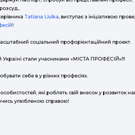
розсуд.,
керівника
Tatiana Liulka
, виступає з ініціативою пров
фесій
!
масштабний соціальний профорієнтаційний проект.
й Україні стали учасниками «МІСТА ПРОФЕСІЙ»!!!
бувати себе в у різних професіях.
собистостей, які роблять свій внесок у розвиток н
аючись улюбленою справою!