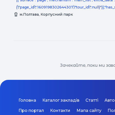
[{"surface":"page","mechanism":"main_list","extra_data":
{\"page_id\":1609198302644307,\"tour_id\":null}"}],"has_
м.Полтава, Корпусний парк
Зачекайте, поки ми за
Головна
Каталог закладів
Статті
Авт
Про портал
Контакти
Мапа сайту
Пол