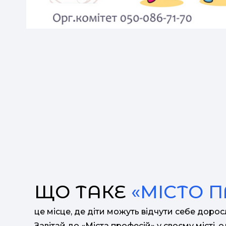
ЩО ТАКЕ
«МІСТО 
це місце, де діти можуть відчути себе доро
Завітай до «Міста професій» у своєму місті, 