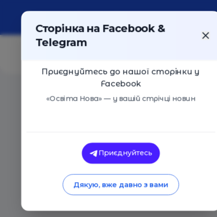
Про портал
Реклама
Контакти
Сторінка на Facebook &
Telegram
Приєднуйтесь до нашої сторінки у
Facebook
Головна
/
Події
/
Місто професій
«Освіта Нова» — у вашій стрічці новин
Місто професій
Полтава
17 Червня 2017
1589
Приєднуйтесь
Дякую, вже давно з вами