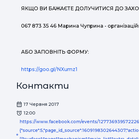
ЯКЩО ВИ БАЖАЄТЕ ДОЛУЧИТИСЯ ДО ЗАХОД
067 873 35 46 Марина Чуприна - організацій
АБО ЗАПОВНІТЬ ФОРМУ:
https://goo.gl/NXumz1
Контакти
17 Червня 2017
12:00
https://www.facebook.com/events/127736939572226
{"source":5,"page_id_source":1609198302644307,"actio