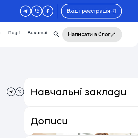
Вхід і реєстрація
и
Події
Вакансії
Написати в блог
Навчальні заклади
Дописи