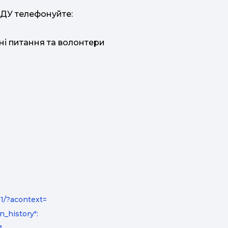
У телефонуйте:
ні питання та волонтери
1/?acontext=
n_history":