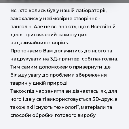
Всі, хто колись був у нашій лабораторії,
закохались у неймовірне створіння -
панголін. Але не всі знають, що є Всесвітній
день, присвячений захисту цих
надзвичайних створінь.
Пропонуємо Вам долучитись до нього та
надрукувати на 3Д-принтері собі панголіна.
Тим самим допоможемо привернути ще
більшу увагу до проблеми збереження
тварин у дикій природі.
Також під час заняття ви дізнаєтесь: як, для
чого і де у світі використовується 3D-друк, а
також які існують технології, матеріали та
способи обробки готового виробу