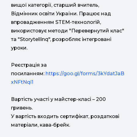
вищої категорії, старший вчитель,
Відмінник освіти України. Працює над
впровадженням STEM-технологій,
використовує методи "Перевернутий клас"
та "Storytellinq", розробляє інтегровані
уроки.
Реєстрація за
посиланням:
https://goo.gl/forms/3kYdatJaB
xNFtNqi1
Вартість участі у майстер-класі – 200
гривень.
У вартість входить сертифікат, роздаткові
матеріали, кава-брейк.