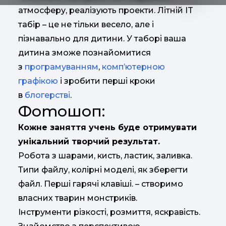
атмосферу, реалізують проекти. Літній IT
табір – це не тільки весело, але і
пізнавально для дитини. У таборі ваша
дитина зможе познайомитися
з
програмуванням
,
комп’ютерною
графікою
і зробити перші кроки
в
блогерстві
.
Фотошоп:
Кожне заняття учень буде отримувати
унікальний творчий результат.
Робота з шарами, кисть, ластик, заливка.
Типи файлу, колірні моделі, як зберегти
файл. Перші гарячі клавіші. – створимо
власних тварин монстриків.
Інструменти різкості, розмиття, яскравість.