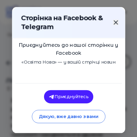
Сторінка на Facebook &
Telegram
Головна
/
Події
/
Літній IT табір на півдня
Приєднуйтесь до нашої сторінки у
Facebook
«Освіта Нова» — у вашій стрічці новин
Літній IT табір на півдня
Київ
07 Червня 2022
1411
Приєднуйтесь
Запрошуємо дітей від 7 років взяти
участь у щорічній освітньо-розважальній
Дякую, вже давно з вами
програмі «Літній IT табір».
Учасники зміни
освоюють інформаційні
технології і занурюються в дружню