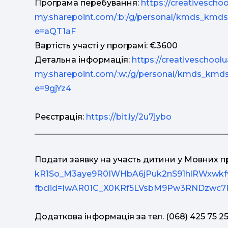
Програма перебування:
https://creativeschoo
my.sharepoint.com/:b:/g/personal/kmds_k
e=aQT1aF
Вартість участі у програмі: €3600
Детальна інформація:
https://creativeschoolu
my.sharepoint.com/:w:/g/personal/kmds_
e=9gjYz4
Реєстрація:
https://bit.ly/2u7jybo
_______________________________________________
Подати заявку на участь дитини у Мовних 
kR1So_M3aye9R0IWHbA6jPuk2nS91hlRWxwkf
fbclid=IwAR01C_X0KRf5LVsbM9Pw3RNDzwc
Додаткова інформація за тел. (068) 425 75 2