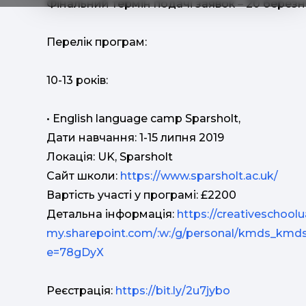
Фінальний термін подачі заявок – 20 березня
Перелік програм:
10-13 років:
• English language camp Sparsholt,
Дати навчання: 1-15 липня 2019
Локація: UK, Sparsholt
Сайт школи:
https://www.sparsholt.ac.uk/
Вартість участі у програмі: £2200
Детальна інформація:
https://creativeschoolu
my.sharepoint.com/:w:/g/personal/kmds_km
e=78gDyX
Реєстрація:
https://bit.ly/2u7jybo