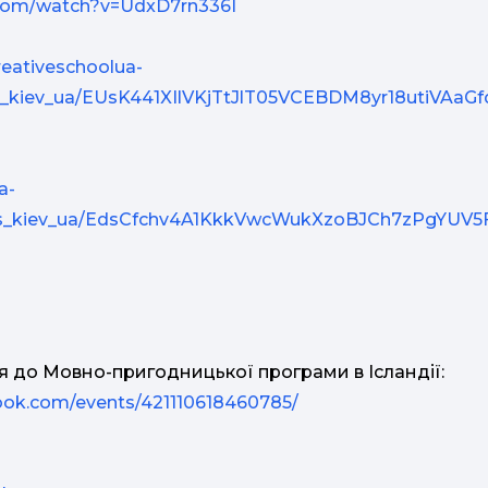
.com/watch?v=UdxD7rn336I
creativeschoolua-
ds_kiev_ua/EUsK441XIlVKjTtJlT05VCEBDM8yr18utiVAaG
a-
mds_kiev_ua/EdsCfchv4A1KkkVwcWukXzoBJCh7zPgYUV5
ся до Мовно-пригодницької програми в Ісландії:
ook.com/events/421110618460785/