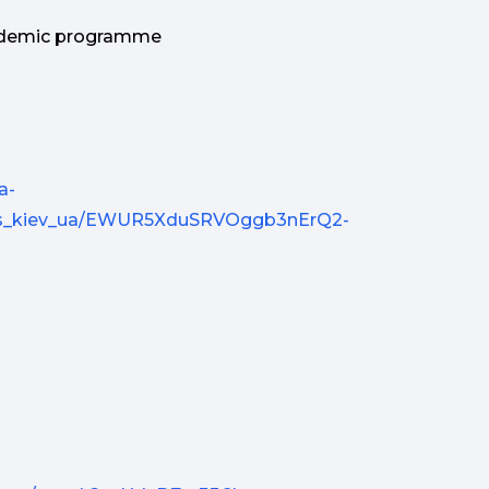
cademic programme
a-
mds_kiev_ua/EWUR5XduSRVOggb3nErQ2-