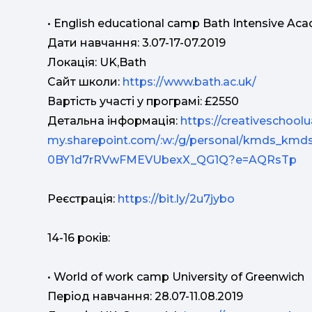
• English educational camp Bath Intensive A
Дати навчання: 3.07-17-07.2019
Локація: UK,Bath
Сайт школи:
https://www.bath.ac.uk/
Вартість участі у програмі: £2550
Детальна інформація:
https://creativeschoolu
my.sharepoint.com/:w:/g/personal/kmds_k
0BY1d7rRVwFMEVUbexX_QG1Q?e=AQRsTp
Реєстрація:
https://bit.ly/2u7jybo
14-16 років:
• World of work camp University of Greenwich
Період навчання: 28.07-11.08.2019