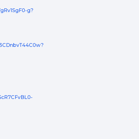
WgRv1SgF0-g?
uS3CDnbvT44C0w?
LScR7CFvBL0-