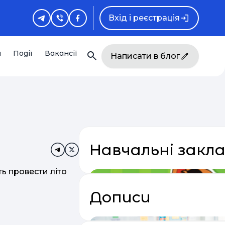
Вхід і реєстрація
и
Події
Вакансії
Написати в блог
Навчальні закл
ть провести літо
Дописи