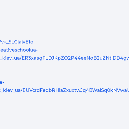
v=_5LCjajvE1o
creativeschoolua-
mds_kiev_ua/ER3xasgFLDJKpZO2P44eeNoB2uZNtlDD4gw
a-
kmds_kiev_ua/EUVcrdFedbRHiaZxuxtwJq4BWalSq0kNV