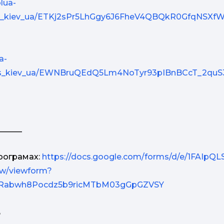
lua-
mds_kiev_ua/ETKj2sPr5LhGgy6J6FheV4QBQkR0GfqNSXf
a-
kmds_kiev_ua/EWNBruQEdQ5Lm4NoTyr93pIBnBCcT_2q
______
програмах:
https://docs.google.com/forms/d/e/1FAIpQ
w/viewform?
7Rabwh8Pocdz5b9ricMTbM03gGpGZVSY
5