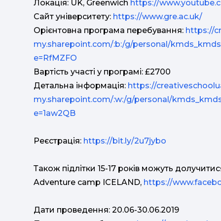
Локація: UK, Greenwich
https://www.youtube
Сайт університету:
https://www.gre.ac.uk/
Орієнтовна програма перебування:
https://
my.sharepoint.com/:b:/g/personal/kmds_km
e=RfMZFO
Вартість участі у програмі: £2700
Детальна інформація:
https://creativeschoolu
my.sharepoint.com/:w:/g/personal/kmds_k
e=1aw2QB
Реєстрація:
https://bit.ly/2u7jybo
Також підлітки 15-17 років можуть долучити
Adventure camp ICELAND,
https://www.faceb
Дати проведення: 20.06-30.06.2019