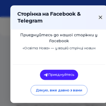
Про портал
Реклама
Контакти
Сторінка на Facebook &
Telegram
Приєднуйтесь до нашої сторінки у
Facebook
Головна
/
Події
/
Літнє навчання у Великобританії 2
«Освіта Нова» — у вашій стрічці новин
Літнє навчання у Великобританії 
Київ
20 Червня 2019
2935
Приєднуйтесь
Літні мовні навчальні програми для дітей та
з користю!
Дякую, вже давно з вами
Занурення у навчальний процес британськи