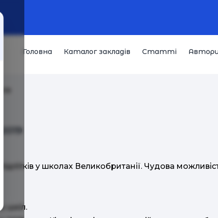
Головна
Каталог закладів
Статті
Автор
019
2019
 підлітків у школах Великобританії. Чудова можливіс
х шкіл.