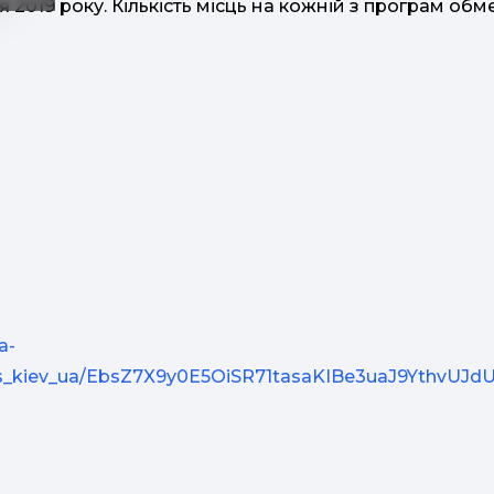
 2019 року. Кількість місць на кожній з програм обм
a-
ds_kiev_ua/EbsZ7X9y0E5OiSR71tasaKIBe3uaJ9YthvUJ