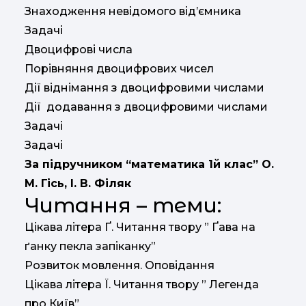
Знаходження невідомого від’ємника
Задачі
Двоцифрові числа
Порівняння двоцифрових чисел
Дії віднімання з двоцифровими числами
Дії додавання з двоцифровими числами
Задачі
Задачі
За підручником “математика 1й клас” О.
М. Гісь, І. В. Філяк
Читання – теми:
Цікава літера Ґ. Читання твору ” Ґава на
ґанку пекла запіканку”
Розвиток мовлення. Оповідання
Цікава літера Ї. Читання твору ” Легенда
про Київ”