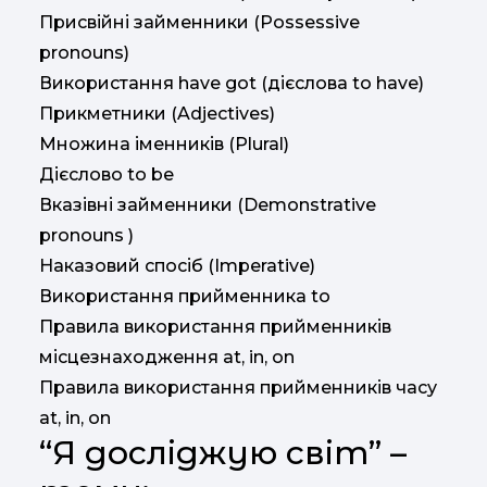
Присвійні займенники (Possessive
pronouns)
Використання have got (дієслова to have)
Прикметники (Adjectives)
Множина іменників (Plural)
Дієслово to be
Вказівні займенники (Demonstrative
pronouns )
Наказовий спосіб (Imperative)
Використання прийменника to
Правила використання прийменників
місцезнаходження at, in, on
Правила використання прийменників часу
at, in, on
“Я досліджую світ” –