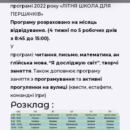
програмі 2022 року «ЛІТНЯ ШКОЛА ДЛЯ
ПЕРШАЧКІВ»
Програму розраховано на місяць
відвідування. (4 тижні по 5 робочих днів
з 8:45 до 15:00).
У
програмі:
читання
,
письмо
,
математика
,
ан
глійська мова
,
“Я досліджую світ”
,
творчі
заняття
. Також доповнює програму
заняття з
програмування
та
активні
прогулянки на вулиці
(квести, естафети,
командні ігри)
Розклад :