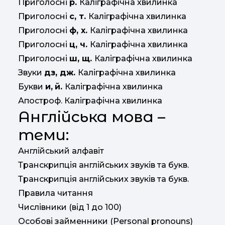
Приголосні
р.
Каліграфічна хвилинка
Приголосні
с, т.
Каліграфічна хвилинка
Приголосні
ф, х.
Каліграфічна хвилинка
Приголосні
ц, ч.
Каліграфічна хвилинка
Приголосні
ш, щ.
Каліграфічна хвилинка
Звуки
дз, дж.
Каліграфічна хвилинка
Букви
и,
й.
Каліграфічна хвилинка
Апостроф. Каліграфічна хвилинка
Англійська мова –
теми:
Англійський алфавіт
Транскрипція англійських звуків та букв.
Транскрипція англійських звуків та букв.
Правила читання
Числівники (від 1 до 100)
Особові займенники (Personal pronouns)