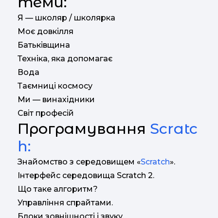
теми:
Я — школяр / школярка
Моє довкілля
Батьківщина
Техніка, яка допомагає
Вода
Таємниці космосу
Ми — винахідники
Світ професій
Програмування
Scratc
h:
Знайомство з середовищем «
Scratch
».
Інтерфейс середовища Scratch 2.
Що таке алгоритм?
Управління спрайтами.
Блоки зовнішності і звуку.