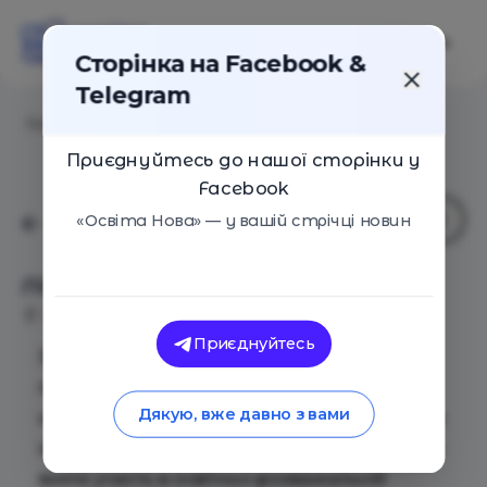
Сторінка на Facebook &
Telegram
Головна
/
Події
/
Літня школа для першачків 2022
Приєднуйтесь до нашої сторінки у
Facebook
«Освіта Нова» — у вашій стрічці новин
Літня школа для першачків 2022
Київ
06 Червня 2022
1374
Приєднуйтесь
Запрошуємо першокласників, учнів які
переходять з першого до другого класу,
Дякую, вже давно з вами
надолужити втрачені знання або отримати
знання, які не отримали в першому класі та
взяти участь в освітньо-розважальній