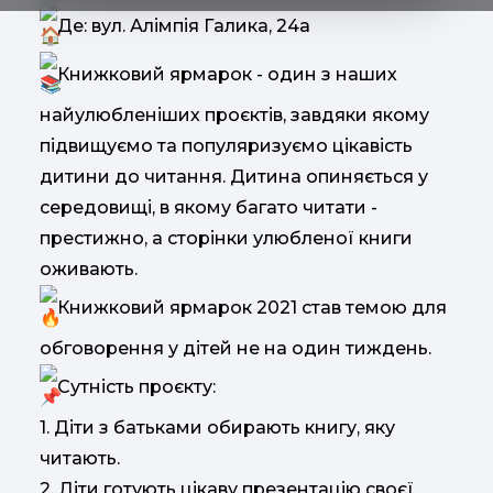
Де: вул. Алімпія Галика, 24а
Книжковий ярмарок - один з наших
найулюбленіших проєктів, завдяки якому
підвищуємо та популяризуємо цікавість
дитини до читання. Дитина опиняється у
середовищі, в якому багато читати -
престижно, а сторінки улюбленої книги
оживають.
Книжковий ярмарок 2021 став темою для
обговорення у дітей не на один тиждень.
Сутність проєкту:
1. Діти з батьками обирають книгу, яку
читають.
2. Діти готують цікаву презентацію своєї