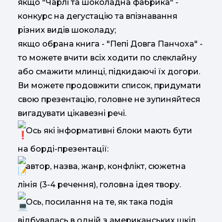
якщо "Чарлі та шоколадна фабрика" -
конкурс на дегустацію та впізнавання
різних видів шоколаду;
якщо обрана книга - "Пепі Довга Панчоха" -
то можете вчити всіх ходити по слеклайну
або смажити млинці, підкидаючі їх догори.
Ви можете продовжити список, придумати
свою презентацію, головне не зупиняйтеся
вигадувати цікавезні речі.
Ось які інформативні блоки мають бути
на борді-презентації:
автор, назва, жанр, конфлікт, сюжетна
лінія (3-4 речення), головна ідея твору.
Ось, посилання на те, як така подія
відбувалась в одній з американських шкіл.