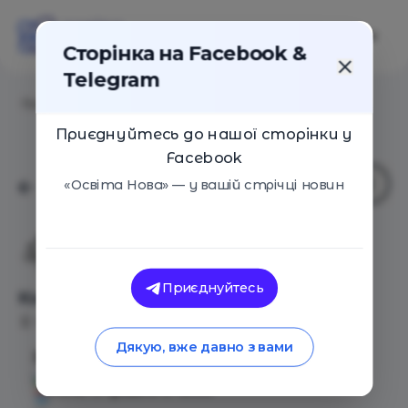
Сторінка на Facebook &
Telegram
Головна
/
Події
/
Книжковий Ярмарок
Приєднуйтесь до нашої сторінки у
Facebook
«Освіта Нова» — у вашій стрічці новин
Школа Радості
Приєднуйтесь
Книжковий Ярмарок
Київ
05 Травня 2023
824
Дякую, вже давно з вами
Запрошуємо Вас на Книжковий Ярмарок.
Коли: 5 травня о 16.00