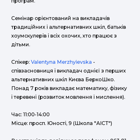
програм.
Семінар орієнтований на викладачів
традиційних і альтернативних шкіл, батьків
хоумскулерів і всіх охочих, хто працює з
дітьми.
Спікер:
Valentyna Merzhyievska
-
співзасновниця і викладач однієї з перших
альтернативних шкіл Києва БеркоШко.
Понад 7 років викладає математику, фізику
і теревені (розвиток мовлення і мислення).
Час: 11:00-14:00
Місце: просп. Юності, 9 (Школа "АІСТ")