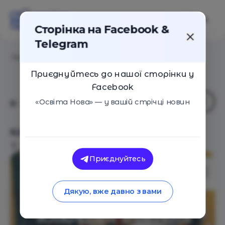
Сторінка на Facebook &
Telegram
Головна
/
Події
/
Ключики вчителя. Вінниця
Приєднуйтесь до нашої сторінки у
Facebook
«Освіта Нова» — у вашій стрічці новин
Ключики вчителя. Вінниця
Вінниця
16 Листопада 2018
2636
Приєднуйтесь
Дякую, вже давно з вами