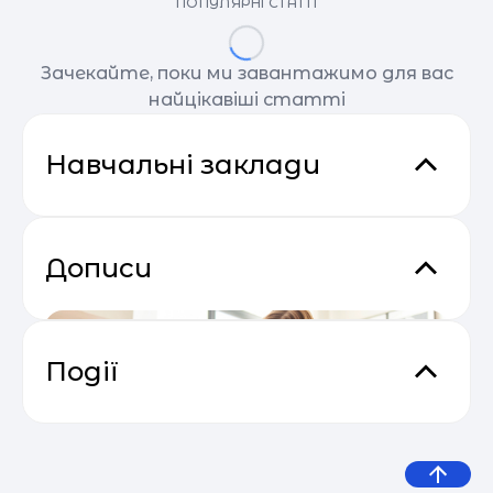
ПОПУЛЯРНІ СТАТТІ
Зачекайте, поки ми завантажимо для вас
найцікавіші статті
Навчальні заклади
Дописи
Події
Email Profit: Секрети розсилок, що
04.05
продають