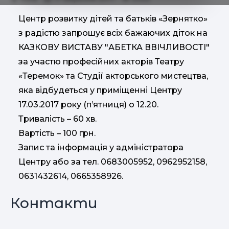
Центр розвитку дітей та батьків «Зернятко»
з радістю запрошує всіх бажаючих діток на
КАЗКОВУ ВИСТАВУ "АБЕТКА ВВIЧЛИВОСТI"
за участю професійних акторів Театру
«Теремок» та Студії акторського мистецтва,
яка відбудеться у приміщенні Центру
17.03.2017 року (п’ятниця) о 12.20.
Тривалість – 60 хв.
Вартість – 100 грн.
Запис та інформація у адміністратора
Центру або за тел. 0683005952, 0962952158,
0631432614, 0665358926.
Контакти