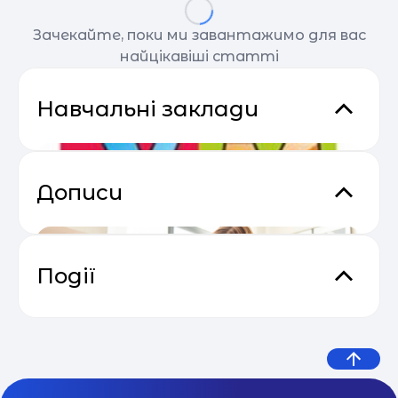
Зачекайте, поки ми завантажимо для вас
найцікавіші статті
Навчальні заклади
Дописи
Події
Основи email маркетингу від
04.05
SendPulse
Дитячий садок «Умка»