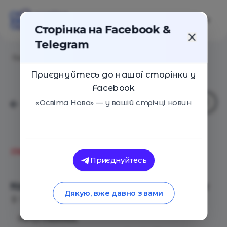
Сторінка на Facebook &
Telegram
Головна
/
Події
/
Карпатская активация Start Now
Приєднуйтесь до нашої сторінки у
Facebook
«Освіта Нова» — у вашій стрічці новин
Молодіжний центр START
Приєднуйтесь
NOW!
Карпатская активация Start Now
Дякую, вже давно з вами
Пилипець
14 Липня 2019
1680
ПРОГРАММА: