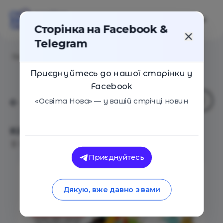
Сторінка на Facebook &
Telegram
Головна
/
Події
/
KACHELI
Приєднуйтесь до нашої сторінки у
Facebook
«Освіта Нова» — у вашій стрічці новин
KACHELI
Київ
22 Липня 2018
2372
Приєднуйтесь
Дякую, вже давно з вами