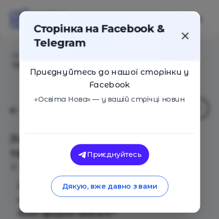
Сторінка на Facebook &
Telegram
Головна
/
Події
/
JUNIOR HIC ET NUNC — 5 ДНІВ. 5
ТЕМ. 5 СПІКЕРІВ.
Приєднуйтесь до нашої сторінки у
Facebook
«Освіта Нова» — у вашій стрічці новин
JUNIOR HIC ET NUNC — 5 ДНІВ. 5
ТЕМ. 5 СПІКЕРІВ.
Приєднуйтесь
Київ
20 Листопада 0016
975
Шукаєш своє призначення? Не знаєш, до
Дякую, вже давно з вами
якого факультету вступати?
Який предмет вивчати?