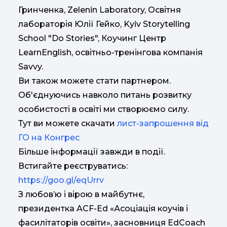
Гринченка, Zelenin Laboratory, Освітня
лабораторія Юлії Гейко, Kyiv Storytelling
School "Do Stories", Коучинг Центр
LearnEnglish, освітньо-тренінгова компанія
Savvy.
Ви також можете стати партнером.
Об'єднуючись навколо питань розвитку
особистості в освіті ми створюємо силу.
Тут ви можете скачати
лист-запрошення від
ГО на Конгрес
Більше інформації завжди в події.
Встигайте реєструватись:
https://goo.gl/eqUrrv
З любов’ю і вірою в майбутнє,
президентка ACF-Ed «Асоціація коучів і
фасилітаторів освіти», засновниця EdCoach