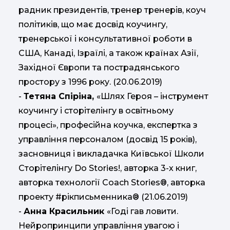
радник президентів, тренер тренерів, коуч
політиків, що має досвід коучингу,
тренерської і консультативної роботи в
США, Канаді, Ізраїлі, а також країнах Азії,
Західної Європи та пострадянського
простору з 1996 року. (20.06.2019)
-
Тетяна Спіріна,
«Шлях Героя – інструмент
коучингу і сторітелінгу в освітньому
процесі», професійна коучка, експертка з
управління персоналом (досвід 15 років),
засновниця і викладачка Київської Школи
Сторітелінгу Do Stories!, авторка 3-х книг,
авторка технології Coach Stories®, авторка
проекту #рікписьменника® (21.06.2019)
-
Анна Красильник
«Годі гав ловити.
Нейропринципи управління увагою і