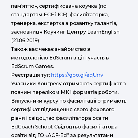
пам’яттю», сертифікована коучка (по
стандартам ECF і ICF), фасилітаторка,
тренерка, експертка з розвитку талантів,
засновниця Коучинг Центру LearnEnglish
(21.06.2019)
Також вас чекає знайомство з
методологією EdScrum в дії і участь в
EdScrum Games.
Реєстрація тут:
https://goo.gl/eqUrrv
Учасники Конгресу отримають сертифікат з
повним переліком МК і форматів роботи.
Випускники курсу по фасилітаціі отримають
сертифікат підвищення свого фахового
рівня і свідоцтво фасилітатора освіти
EdCoach School. Свідоцтво фасилітатора
освіти від ГО «ACF-Ed” за результатами