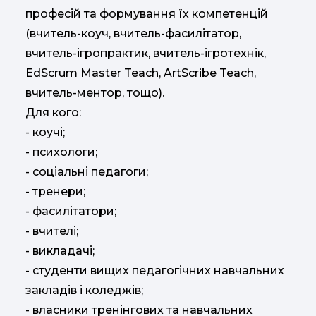
професій та формування їх компетенцій
(вчитель-коуч, вчитель-фасилітатор,
вчитель-ігропрактик, вчитель-ігротехнік,
EdScrum Master Teach, ArtScribe Teach,
вчитель-ментор, тощо).
Для кого:
- коучі;
- психологи;
- соціальні педагоги;
- тренери;
- фасилітатори;
- вчителі;
- викладачі;
- студенти вищих педагогічних навчальних
закладів і коледжів;
- власники тренінгових та навчальних