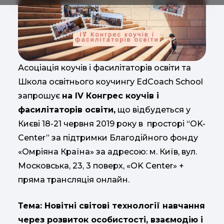
Асоціація коучів і фасилітаторів освіти та
Школа освітнього коучингу EdCoach School
запрошує
на ІV Конгрес коучів і
фасилітаторів освіти,
що відбудеться у
Києві 18-21 червня 2019 року в просторі “OK-
Center” за підтримки Благодійного фонду
«Омріяна Країна» за адресою: м. Київ, вул.
Московська, 23, 3 поверх, «OK Center» +
пряма трансляція онлайн.
Тема: Новітні світові технології навчання
через розвиток особистості, взаємодію і