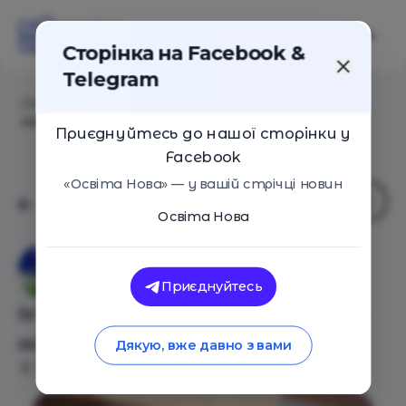
Сторінка на Facebook &
Telegram
Головна
/
Події
/
ІV Конгрес коучів і фасилітаторів
освіти
Приєднуйтесь до нашої сторінки у
Facebook
«Освіта Нова» — у вашій стрічці новин
Освіта Нова
EdCoach School
Приєднуйтесь
ІV Конгрес коучів і фасилітаторів
освіти
Дякую, вже давно з вами
Київ
18 Червня 2019
4298