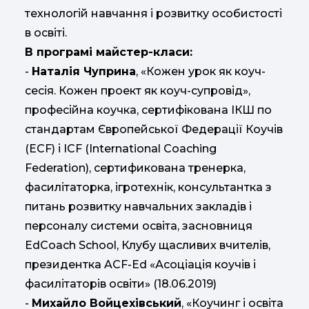
технологій навчання і розвитку особистості
в освіті.
В програмі майстер-класи:
-
Наталія Чуприна
, «Кожен урок як коуч-
сесія. Кожен проект як коуч-супровід»,
професійна коучка, сертифікована ІКШ по
стандартам Європейської Федерації Коучів
(ECF) і ICF (International Coaching
Federation), сертификована тренерка,
фасилітаторка, ігротехнік, консультантка з
питань розвитку навчальних закладів і
персоналу системи освіта, засновниця
EdCoach School, Клубу щасливих вчителів,
президентка ACF-Ed «Асоціація коучів і
фасилітаторів освіти» (18.06.2019)
-
Михайло Войцехівський
, «Коучинг і освіта