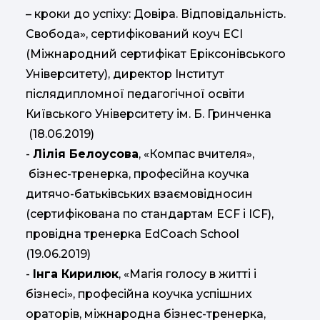
– кроки до успіху: Довіра. Відповідальність.
Свобода», сертифікований коуч ECI
(Міжнародний сертифікат Еріксонівського
Університету), директор Інститут
післядипломної педагогічної освіти
Київського Університету ім. Б. Гринченка
(18.06.2019)
-
Лілія Белоусова
, «Компас вчителя»,
бізнес-тренерка, професійна коучка
дитячо-батьківських взаємовідносин
(сертифікована по стандартам ECF і ICF),
провідна тренерка EdCoach School
(19.06.2019)
-
Інга Кирилюк
, «Магія голосу в житті і
бізнесі», професійна коучка успішних
ораторів, міжнародна бізнес-тренерка,