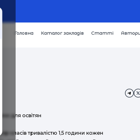
Головна
Каталог закладів
Статті
Автор
теми для освітян
стер-класів тривалістю 1,5 години кожен