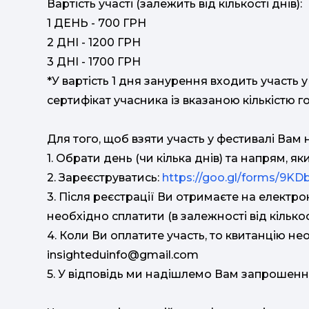
Вартість участі (залежить від кількості днів):
1 ДЕНЬ - 700 ГРН
2 ДНІ - 1200 ГРН
3 ДНІ - 1700 ГРН
*У вартість 1 дня занурення входить участь у
сертифікат учасника із вказаною кількістю г
Для того, щоб взяти участь у фестивалі Вам 
1. Обрати день (чи кілька днів) та напрям, я
2. Зареєструватись:
https://goo.gl/forms/9K
3. Після реєстрації Ви отримаєте на електр
необхідно сплатити (в залежності від кількост
4. Коли Ви оплатите участь, то квитанцію нео
insighteduinfo@gmail.com
5. У відповідь ми надішлемо Вам запрошенн