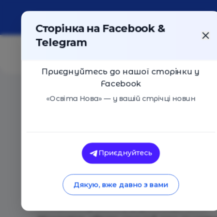
Про портал
Реклама
Контакти
Сторінка на Facebook &
Telegram
Приєднуйтесь до нашої сторінки у
Facebook
Головна
/
Події
/
Innovative Teachers' Days, (Київ)
«Освіта Нова» — у вашій стрічці новин
Innovative Teachers' Days, (Київ)
Київ
19 Червня 2018
2672
Приєднуйтесь
INNOVATIVE TEACHERS’ DAYS – ЦЕ:
- 3 дні інтенсивного занурення у навчальні 
Дякую, вже давно з вами
- 13 професійних спікерів-практиків
- 34 освітні воркшопи у формі лекцій та май