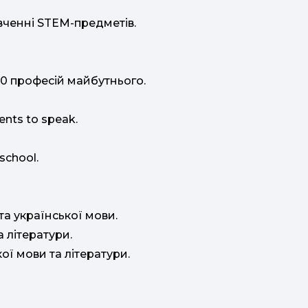
вченні STEM-предметів.
: 10 професій майбутнього.
dents to speak.
 school.
та української мови.
а літератури.
кої мови та літератури.