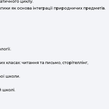
матичного циклу.
атики як основа інтеграції природничих предметів.
логії.
х класах: читання та письмо, сторітеллінг,
вої школи.
й школі.