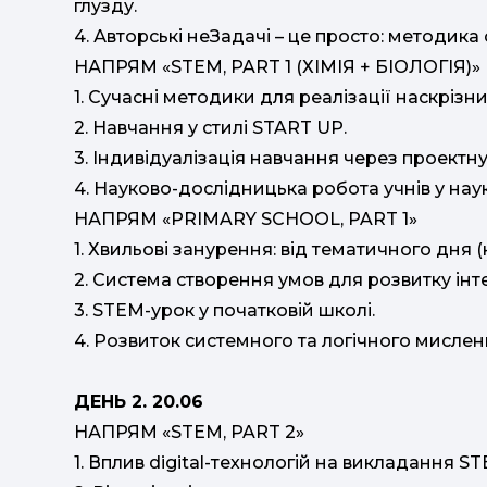
глузду.
4. Авторські неЗадачі – це просто: методика
НАПРЯМ «STEM, PART 1 (ХІМІЯ + БІОЛОГІЯ)»
1. Сучасні методики для реалізації наскрізн
2. Навчання у стилі START UP.
3. Індивідуалізація навчання через проектну д
4. Науково-дослідницька робота учнів у нау
НАПРЯМ «PRIMARY SCHOOL, PART 1»
1. Хвильові занурення: від тематичного дня 
2. Система створення умов для розвитку ін
3. STEM-урок у початковій школі.
4. Розвиток системного та логічного мислен
ДЕНЬ 2. 20.06
НАПРЯМ «STEM, PART 2»
1. Вплив digital-технологій на викладання S