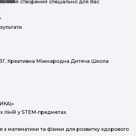
ям, який створений спеціально для Вас
у
езультати
а, 13Г, Креативна Міжнародна Дитяча Школа
ИКА)»
их ліній у STEM-предметах.
я з математики та фізики для розвитку здорового