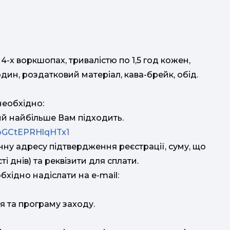
 4-х воркшопах, тривалістю по 1,5 год кожен,
один, роздатковий матеріал, кава-брейк, обід.
необхідно:
кий найбільше Вам підходить.
DbGCtEPRHlqHTx1
онну адресу підтвердження реєстрації, суму, що
і днів) та реквізити для сплати.
бхідно надіслати на e-mail:
я та програму заходу.