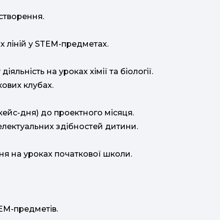
 створення.
их ліній у STEM-предметах.
іяльність на уроках хімії та біології.
кових клубах.
(кейс-дня) до проектного місяця.
телектуальних здібностей дитини.
ня на уроках початкової школи.
TEM-предметів.