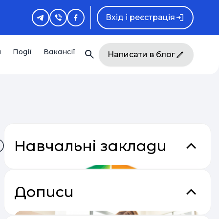
Вхід і реєстрація
и
Події
Вакансії
Написати в блог
Навчальні заклади
Дописи