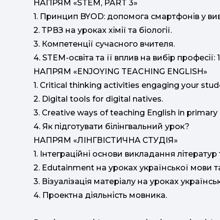
НАПРЯМ «STEM, PART 3»
1. Принцип BYOD: допомога смартфонів у ви
2. ТРВЗ на уроках хімії та біології.
3. Компетенції сучасного вчителя.
4. STEM-освіта та її вплив на вибір професії
НАПРЯМ «ENJOYING TEACHING ENGLISH»
1. Critical thinking activities engaging your stu
2. Digital tools for digital natives.
3. Creative ways of teaching English in primary
4. Як підготувати білінгвальний урок?
НАПРЯМ «ЛІНГВІСТИЧНА СТУДІЯ»
1. Інтеграційні основи викладання літератур 
2. Edutainment на уроках української мови т
3. Візуалізація матеріалу на уроках українсь
4. Проектна діяльність мовника.