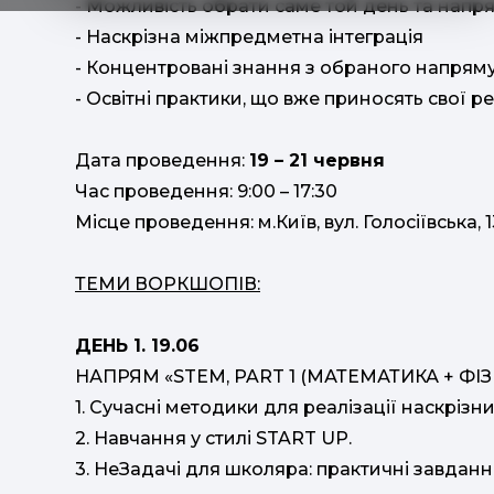
- Можливість обрати саме той день та напр
- Наскрізна міжпредметна інтеграція
- Концентровані знання з обраного напрям
- Освітні практики, що вже приносять свої р
Дата проведення:
19 – 21 червня
Час проведення: 9:00 – 17:30
Місце проведення: м.Київ, вул. Голосіївськ
ТЕМИ ВОРКШОПІВ:
ДЕНЬ 1. 19.06
НАПРЯМ «STEM, PART 1 (МАТЕМАТИКА + ФІЗ
1. Сучасні методики для реалізації наскрізн
2. Навчання у стилі START UP.
3. НеЗадачі для школяра: практичні завданн