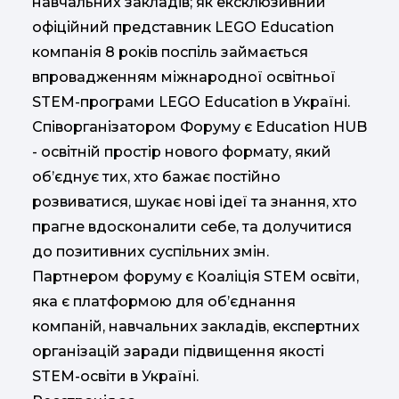
навчальних закладів; як ексклюзивний
офіційний представник LEGO Education
компанія 8 років поспіль займається
впровадженням міжнародної освітньої
STEM-програми LEGO Education в Україні.
Співорганізатором Форуму є Education HUB
- освітній простір нового формату, який
об’єднує тих, хто бажає постійно
розвиватися, шукає нові ідеї та знання, хто
прагне вдосконалити себе, та долучитися
до позитивних суспільних змін.
Партнером форуму є Коаліція STEM освіти,
яка є платформою для об’єднання
компаній, навчальних закладів, експертних
організацій заради підвищення якості
STEM-освіти в Україні.