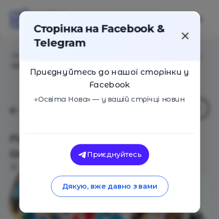
Сторінка на Facebook &
Telegram
Головна
/
Події
/
FUTURE EDUCATION FORUM. Діти.
Освіта. Майбутне.
Приєднуйтесь до нашої сторінки у
Facebook
«Освіта Нова» — у вашій стрічці новин
FUTURE EDUCATION FORUM. Діти.
Освіта. Майбутне.
Приєднуйтесь
Київ
11 Березня 2017
5332
Дякую, вже давно з вами