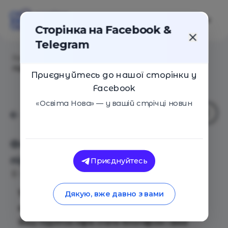
Сторінка на Facebook &
Telegram
Головна
/
Події
/
Фото для соцмереж. Тренінг для
підлітків
Приєднуйтесь до нашої сторінки у
Facebook
«Освіта Нова» — у вашій стрічці новин
Фото для соцмереж. Тренінг для
підлітків
Приєднуйтесь
Київ
28 Жовтня 2019
1636
Тренінг для підлітків "Фото для
Дякую, вже давно з вами
соцмереж"
Ваш підліток мріє стати блогером і вже