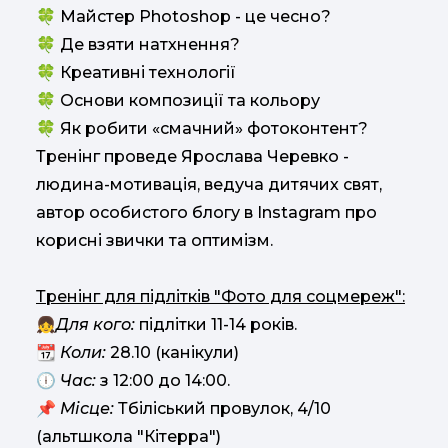
🍀 Майстер Photoshop - це чесно?
🍀 Де взяти натхнення?
🍀 Креативні технології
🍀 Основи композиції та кольору
🍀 Як робити «смачний» фотоконтент?
Тренінг проведе Ярослава Черевко -
людина-мотивація, ведуча дитячих свят,
автор особистого блогу в Instagram про
корисні звички та оптимізм.
Тренінг для підлітків "Фото для соцмереж":
👧
Для кого:
підлітки 11-14 років.
📆
Коли:
28.10 (канікули)
🕕
Час:
з 12:00 до 14:00.
📌
Місце:
Тбіліський провулок, 4/10
(альтшкола "Кітерра")