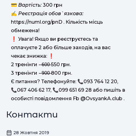
💳
Вартість:
300 грн
✍
Реєстрація обов`язкова:
https://numl.org/pnD . Кількість місць
обмежена!
❗ Увага! Якщо ви реєструєтесь та
оплачуєте 2 або більше заходів, на вас
чекає знижка: ❗
2 тренінги - ̶6̶0̶0̶ 550 грн.
3 тренінги - ̶9̶0̶0̶ 800 грн.
Є питання? Телефонуйте: 📞093 764 12 20,
📞067 406 62 17, 📞099 651 69 28 або пишіть в
особисті повідомлення Fb @OvsyankA.club .
Контакти
28 Жовтня 2019