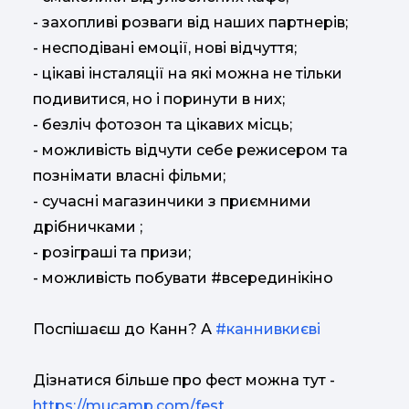
- захопливі розваги від наших партнерів;
- несподівані емоції, нові відчуття;
- цікаві інсталяції на які можна не тільки
подивитися, но і поринути в них;
- безліч фотозон та цікавих місць;
- можливість відчути себе режисером та
познімати власні фільми;
- сучасні магазинчики з приємними
дрібничками ;
- розіграші та призи;
- можливість побувати #всерединікіно
Поспішаєш до Канн? А
#каннивкиєві
Дізнатися більше про фест можна тут -
https://mucamp.com/fest