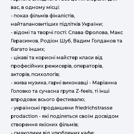
вас, в одному місці:
- показ фільмів фіналістів,
найталановитіших підлітків України;
- відомі та творчі гості: Слава Фролова, Макс
Герасимов, Родіон Шуб, Вадим Голданов та
багато iнших;
- цікаві та корисні майстер класи від
професійних режисерів, операторів,
акторів, психологів;
- жива музика, гарні виконавці - Маріанна
Головко та сучасна група Z-feels, ті інші
впродовж всього фестивалю;
- українські продакшени friedrichstrasse
prodaction - які поділяться своїм досвідом
створення якісних фільмів;
- смаколики від улюблених кафе;