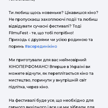
Ти любиш щось новеньке? Цікавишся кіно?
Не пропускаєш захоплюючі події та любиш
відвідувати сучасні фестивалі? Тоді
FilmuFest - те, що тобі потрібно!
Приходь с друзями чи усією родиною та
поринь
#всерединікіно
Ми приготували для вас неймовірний
КІНОПЕРФОМАНС! Вперше в Україні ви
можете відчути, як переплітається кіно та
мистецтво, поринути у внутрішній світ
підлітка, через кіно.
На фестивалі буде усе, що необхідно для
гарного вихідного і все це ми зібрали для