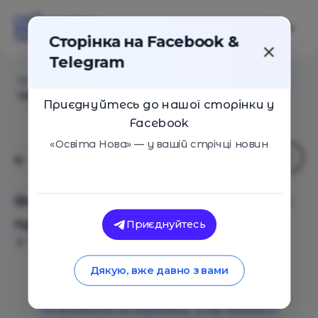
Сторінка на Facebook &
Telegram
Головна
/
Події
/
Фестиваль європейських освітніх
практик EduFest
Приєднуйтесь до нашої сторінки у
Facebook
«Освіта Нова» — у вашій стрічці новин
Фестиваль європейських освітніх
практик EduFest
Приєднуйтесь
Чернігів
18 Травня 2019
3466
Дякую, вже давно з вами
Хтось ловить ґав, хтось — освітні
можливості за кордоном, а ми ділимося