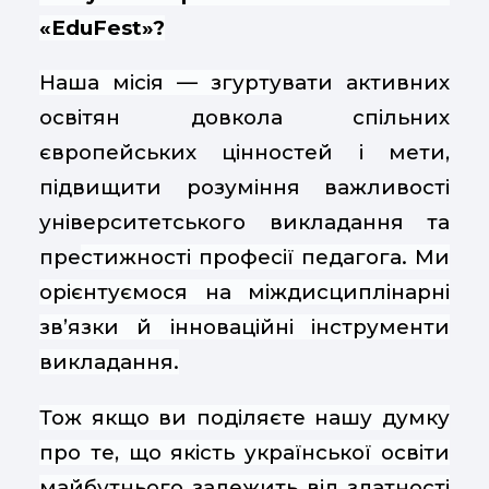
«EduFest»?
Наша місія — згурт
увати активних
освітян довкола спільних
європейських цінностей і мети,
підвищити розуміння важливості
університетського викладання та
пре
стижності професії педагога. Ми
орієнтуємося на міждисциплінарні
зв’язки й інноваційні інструменти
викладання.
Тож якщо ви поділяєте нашу думку
про те, що якість української освіти
майбутнього залежить від здатності