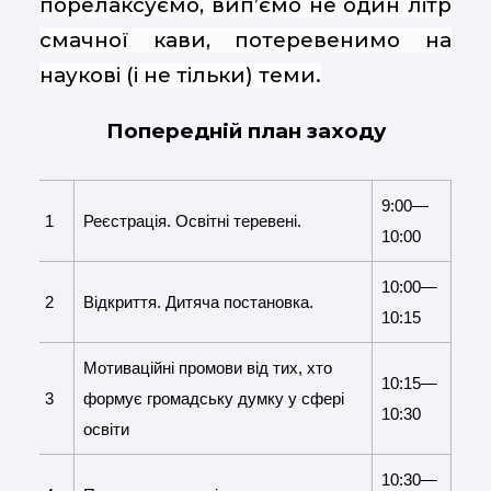
порелаксуємо, вип’ємо не один літр
смачної кави, потеревенимо на
наукові (і не тільки) теми.
Попередній план заходу
9:00—
1
Реєстрація. Освітні теревені.
10:00
10:00—
2
Відкриття. Дитяча постановка.
10:15
Мотиваційні промови від тих, хто
10:15—
3
формує громадську думку у сфері
10:30
освіти
10:30—