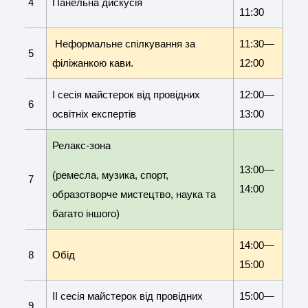
4
Панельна дискусія
11:30
Неформальне спілкування за
11:30—
5
філіжанкою кави.
12:00
І сесія майстерок від провідних
12:00—
6
освітніх експертів
13:00
Релакс-зона
13:00—
(ремесла, музика, спорт,
7
14:00
образотворче мистецтво, наука та
багато іншого)
14:00—
8
Обід
15:00
ІІ сесія майстерок від провідних
15:00—
9