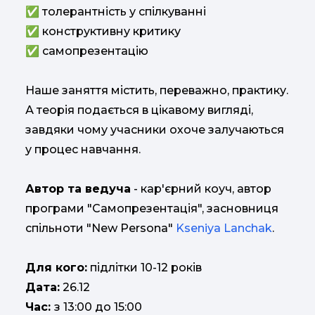
✅ толерантність у спілкуванні
✅ конструктивну критику
✅ самопрезентацію
Наше заняття містить, переважно, практику.
А теорія подається в цікавому вигляді,
завдяки чому учасники охоче залучаються
у процес навчання.
Автор та ведуча
- кар'єрний коуч, автор
програми "Самопрезентація", засновниця
спільноти "New Persona"
Kseniya Lanchak
.
Для кого:
підлітки 10-12 років
Дата:
26.12
Час:
з 13:00 до 15:00