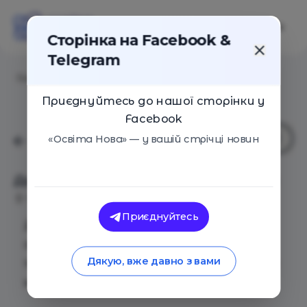
Сторінка на Facebook &
Telegram
Головна
/
Події
/
Дитячий заклад мрії (online-курс)
Приєднуйтесь до нашої сторінки у
Facebook
«Освіта Нова» — у вашій стрічці новин
Дитячий заклад мрії (online-курс)
Київ
15 Квітня 2019
2735
Приєднуйтесь
Двотижневий ONLINE курс по створенню
свого дитячого закладу. 6 найважливіших
Дякую, вже давно з вами
тем для створення свого дитячого закладу
мрії.