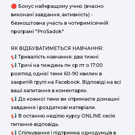
🔴 Бонус найкращому учню (вчасно
виконані завдання, активність) -
безкоштовна участь в чотиримісячній
програмі "ProSadok"
ЯК ВІДБУВАТИМЕТЬСЯ НАВЧАННЯ:
📢 Тривалість навчання: два тижні
📢 Тричі на тиждень пн ср пт о 17:00
розгляд однієї теми 60-90 хвилин в
закритій групі на Facebook. Відповіді на всі
ваші запитання в коментарях.
📢 До кожної теми ви отримаєте домашні
завдання і роздаткові матеріали.
📢 В останню неділю курсу ONLINE сесія
питання-відповідь.
📢 Спілкування і підтримка однодумців в