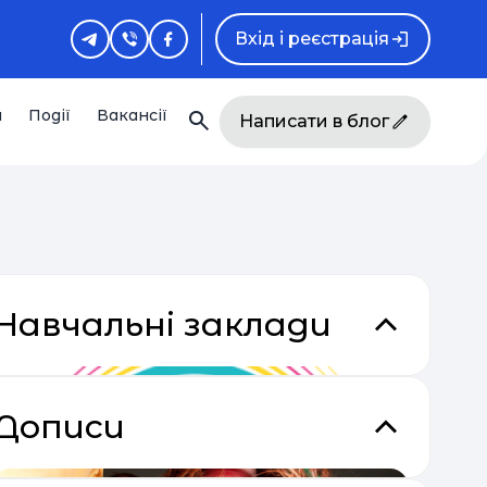
Вхід і реєстрація
и
Події
Вакансії
Написати в блог
Навчальні заклади
Дописи