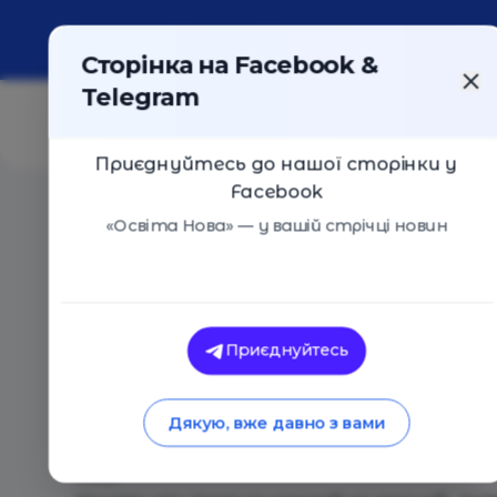
Про портал
Реклама
Контакти
Сторінка на Facebook &
Telegram
Приєднуйтесь до нашої сторінки у
Facebook
Головна
/
Події
/
Встреча-лекция с детским психол
«Освіта Нова» — у вашій стрічці новин
Встреча-лекция с детским психо
Київ
16 Червня 2018
2599
Приєднуйтесь
Встреча-лекция с детским психологом Анной
_____
Дякую, вже давно з вами
Это уже вторая встреча. На ней мы разберё
_____