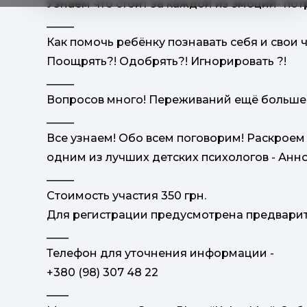
Узнаем что стоит за каждой из эмоций- пот
_____
Как помочь ребёнку познавать себя и свои ч
Поощрять?! Одобрять?! Игнорировать ?!
_____
Вопросов много! Переживаний ещё больше
_____
Все узнаем! Обо всем поговорим! Раскроем с
одним из лучших детских психологов - Анн
_____
Стоимость участия 350 грн.
Для регистрации предусмотрена предварите
____
Телефон для уточнения информации -
‭+380 (98) 307 48 22‬
____