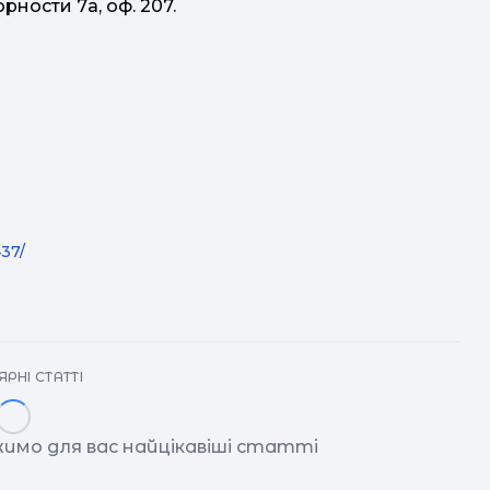
рности 7а, оф. 207.
37/
РНІ СТАТТІ
имо для вас найцікавіші статті