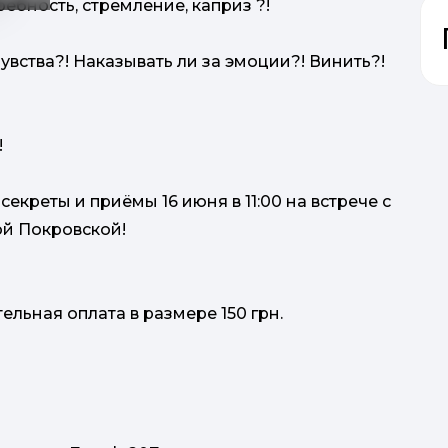
ребность, стремление, каприз ?!
увства?! Наказывать ли за эмоции?! Винить?!
!
екреты и приёмы 16 июня в 11:00 на встрече с
о
ой Покровской!
8.
льная оплата в размере 150 грн.
у
м