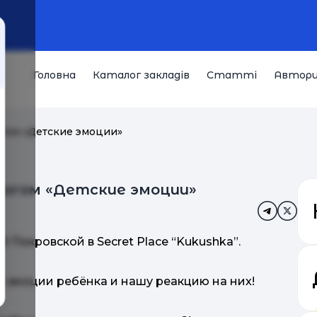
Головна
Каталог закладів
Статті
Автор
огом «Детские эмоции»
логом «Детские эмоции»
 Покровской в Secret Place “Kukushka”.
м эмоции ребёнка и нашу реакцию на них!