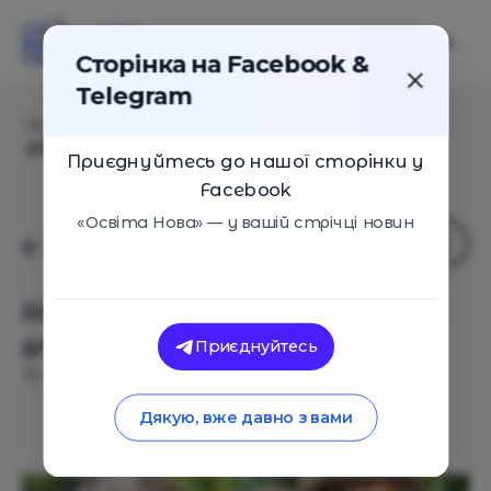
Сторінка на Facebook &
Telegram
Головна
/
Події
/
Денний табір на літніх канікулах
для школярів
Приєднуйтесь до нашої сторінки у
Facebook
«Освіта Нова» — у вашій стрічці новин
Денний табір на літніх канікулах
для школярів
Приєднуйтесь
Дніпро
26 Червня 2017
1459
Дякую, вже давно з вами