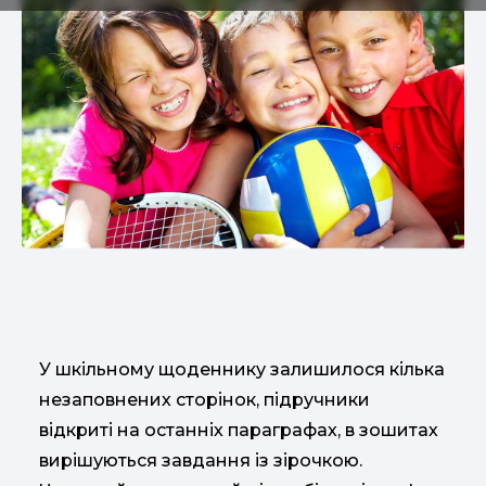
У
шкільному
щоденнику
залишилося
кілька
незаповнених
сторінок
,
підручники
відкриті
на
останніх
параграфах
,
в
зошитах
вирішуються завдання
із зірочкою
.