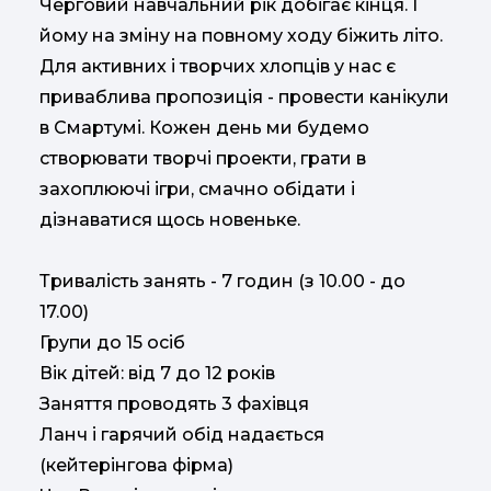
Черговий
навчальний
рік
добігає кінця
.
І
йому
на
зміну
на
повному
ходу
біжить
літо
.
Для
активних
і
творчих
хлопців
у
нас
є
приваблива
пропозиція
-
провести
канікули
в
Смартум
і
.
Кожен
день
ми
будемо
створювати
творчі
проекти
,
грати
в
захоплюючі ігри
,
смачно
обідати
і
дізнаватися щось
новеньке
.
Тривалість
занять
- 7 годин
(
з
10.00
-
до
17.00
)
Групи
до
15 осіб
Вік
дітей
:
від
7
до
12
років
Заняття
проводять
3
фахівця
Ланч
і
гарячий
обід
надається
(
кейтерінгова
фірма
)