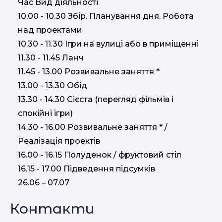
Час
Вид
діяльності
10.00
-
10.30
Збір
.
Планування
дня
.
Робота
над
проектами
10.30
-
11.30
Ігри
на
вулиці
або
в
приміщенні
11.30
-
11.45
Ланч
11.45
-
13.00
Розвивальне
заняття
*
13.00
-
13.30
Обід
13.30
-
14.30
Сієста
(
перегляд
фільмів
і
спокійні ігри
)
14.30
-
16.00
Розвивальне
заняття
*
/
Реалізація
проектів
16.00
-
16.15
Полуденок
/
фруктовий
стіл
16.15
-
17.00
Підведення
підсумків
26.06 – 07.07
Контакти