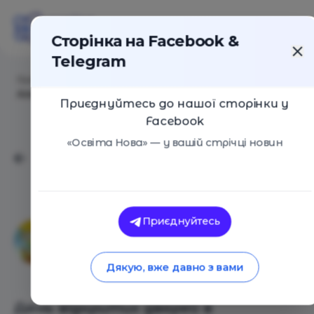
Сторінка на Facebook &
Telegram
Головна
/
Події
/
День відкритих дверей в
Альтернативній школі"Світограй"
Приєднуйтесь до нашої сторінки у
Facebook
«Освіта Нова» — у вашій стрічці новин
Альтернативна школа
Приєднуйтесь
"Світограй" (Приватна
Дякую, вже давно з вами
школа-садок "Світограй)
День відкритих дверей в