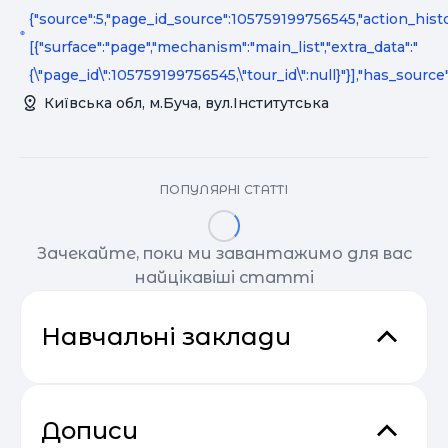
{"source":5,"page_id_source":105759199756545,"action_histo
[{"surface":"page","mechanism":"main_list","extra_data":"
{\"page_id\":105759199756545,\"tour_id\":null}"}],"has_source"
Київська обл, м.Буча, вул.Інститутська
ПОПУЛЯРНІ СТАТТІ
Зачекайте, поки ми завантажимо для вас
найцікавіші статті
Навчальні заклади
Дописи