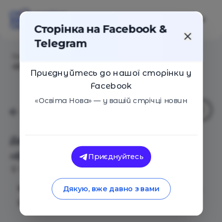
Сторінка на Facebook &
Telegram
Головна
/
Події
/
День відкритих дверей у школі
«Емолект»
Приєднуйтесь до нашої сторінки у
Facebook
«Освіта Нова» — у вашій стрічці новин
День відкритих дверей у школі
«Емолект»
Приєднуйтесь
Київ
28 Вересня 2019
1557
Ми вилітаємо на планету емоцій «Емолект».
Дякую, вже давно з вами
Школа запрошує всіх охочих на відкриття!