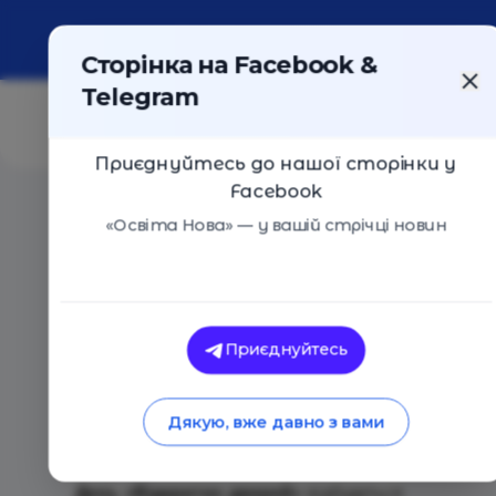
Про портал
Реклама
Контакти
Сторінка на Facebook &
Telegram
Приєднуйтесь до нашої сторінки у
Facebook
Головна
/
Події
/
День «Відкритих дверей»
«Освіта Нова» — у вашій стрічці новин
Приватна лінгвістична гімна
Приєднуйтесь
іноземних мов
День «Відкритих дверей»
Дякую, вже давно з вами
Київ
23 Лютого 2017
2158
День «Відкритих дверей»
відбудеться