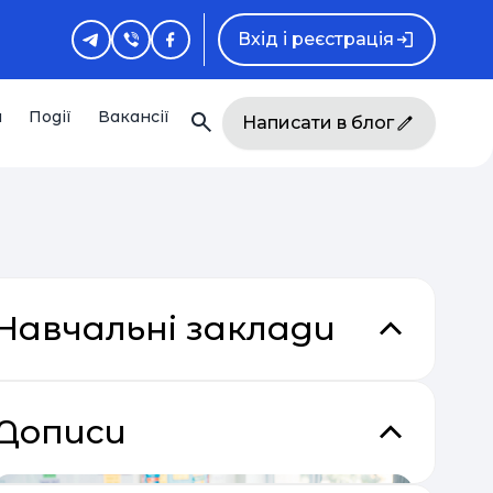
Вхід і реєстрація
и
Події
Вакансії
Написати в блог
Навчальні заклади
Дописи