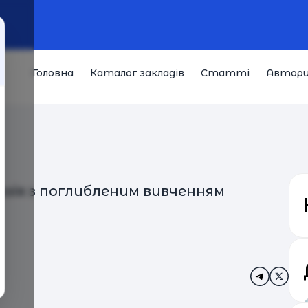
Головна
Каталог закладів
Статті
Автор
зія з поглибленим вивченням