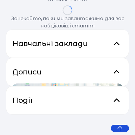
Зачекайте, поки ми завантажимо для вас
найцікавіші статті
Навчальні заклади
Дописи
Події
Email Profit: Секрети розсилок, що
04.05
продають