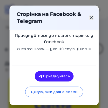
Сторінка на Facebook &
Telegram
Головна
/
Події
/
День Батька
Приєднуйтесь до нашої сторінки у
Facebook
«Освіта Нова» — у вашій стрічці новин
День Батька
Київ
16 Вересня 2018
3004
Приєднуйтесь
Дякую, вже давно з вами