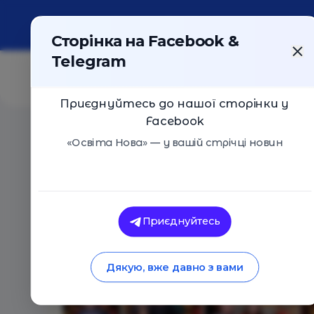
Про портал
Реклама
Контакти
Сторінка на Facebook &
Telegram
Приєднуйтесь до нашої сторінки у
Facebook
Головна
/
Події
/
Christmas Factory 2018. Вхід вільни
«Освіта Нова» — у вашій стрічці новин
Christmas Factory 2018. Вхід вільний
Київ
16 Грудня 2018
2271
Приєднуйтесь
Дякую, вже давно з вами