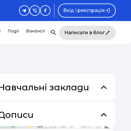
Вхід і реєстрація
и
Події
Вакансії
Написати в блог
Навчальні заклади
Дописи