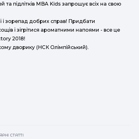
й та підлітків MBA Kids запрошує всіх на свою
а
ічі і зорепад добрих справ! Придбати
ощів і зігрітися ароматними напоями - все це
рі
ory 2018!
ському дворику (НСК Олімпійський).
пре
Ук
т
у
РНІ СТАТТІ