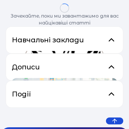
Зачекайте, поки ми завантажимо для вас
найцікавіші статті
Навчальні заклади
Дописи
Події
Основи email маркетингу від
04.05
SendPulse