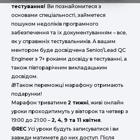
тестування!
Ви познайомитеся з
основами спеціальності, займетеся
пошуком недоліків програмного
забезпечення та їх документуванням – все,
як у справжніх тестувальників. А вашим
ментором буде досвідчена Senior/Lead QC
Engineer з 7+ роками досвіду в тестуванні, а
також півторарічним викладацьким
досвідом.
Також переможці марафону отримають
🎁
подарунки!
Марафон триватиме
2 тижні
, живі онлайн
уроки проходитимуть у вівторок та четвер з
19:00 до 21:00 –
2, 4, 9 та 11 квітня
.
REC
Усі уроки будуть записуватися і ви
🔴
завжди матимете до них доступ. Після