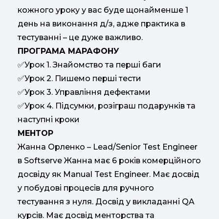
кожного уроку у вас буде щонайменше 1
день на виконання д/з, адже практика в
тестуванні – це дуже важливо.
ПРОГРАМА МАРАФОНУ
Урок 1. Знайомство та перші баги
✅
Урок 2. Пишемо перші тести
✅
Урок 3. Управління дефектами
✅
Урок 4. Підсумки, розіграш подарунків та
✅
наступні кроки
МЕНТОР
Жанна Орленко – Lead/Senior Test Engineer
в Softserve Жанна має 6 років комерційного
досвіду як Manual Test Engineer. Має досвід
у побудові процесів для ручного
тестування з нуля. Досвід у викладанні QA
курсів. Має досвід менторства та