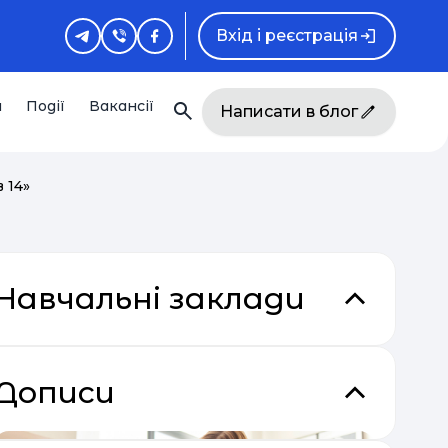
Вхід і реєстрація
и
Події
Вакансії
Написати в блог
 14»
Навчальні заклади
Дописи