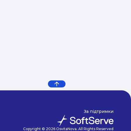
ШІ, який завжди погоджується:
чому це турбує науковців
більше, ніж його галюцинації
Mainschool
Прогресивна школа нового формату з
використанням сучасних IT-технологій у навчанні
Дивитися більше
Київ
Дивитися більше
За підтримки
Copyright © 2026 OsvitaNova. All Rights Reserved