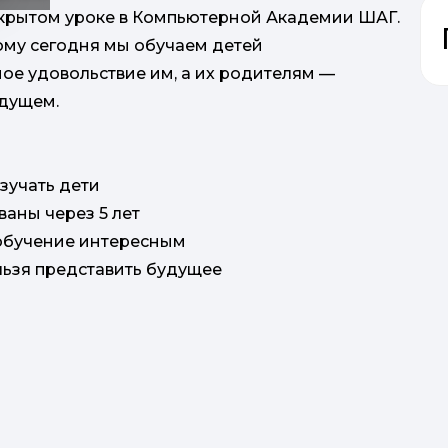
открытом уроке в Компьютерной Академии ШАГ.
тому сегодня мы обучаем детей
ное удовольствие им, а их родителям —
удущем.
зучать дети
ваны через 5 лет
ь обучение интересным
льзя представить будущее