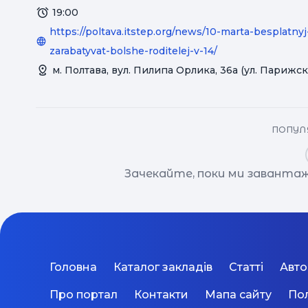
19:00
https://poltava.itstep.org/news/10-marta-besplatny
zarabatyvat-bolshe-roditelej-v-14/
м. Полтава, вул. Пилипа Орлика, 36а (ул. Парижс
ПОПУЛЯ
Зачекайте, поки ми завантаж
Головна
Каталог закладів
Статті
Авт
Про портал
Контакти
Мапа сайту
Пол