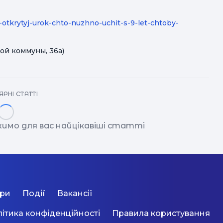
j-otkrytyj-urok-chto-nuzhno-uchit-s-9-let-chtoby-
кой коммуны, 36а)
РНІ СТАТТІ
имо для вас найцікавіші статті
ори
Події
Вакансії
ітика конфіденційності
Правила користування