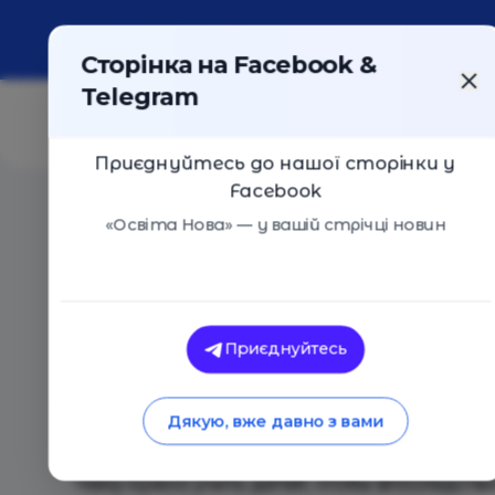
Про портал
Реклама
Контакти
Сторінка на Facebook &
Telegram
Приєднуйтесь до нашої сторінки у
Facebook
Головна
/
Події
/
Бесплатный открытый урок «Что ну
«Освіта Нова» — у вашій стрічці новин
ITSTEP Academy Полтава
Приєднуйтесь
Бесплатный открытый урок «Что 
зарабатывать больше родителей 
Дякую, вже давно з вами
Полтава
10 Березня 2017
2127
Чему нужно учить детей, чтобы впоследстви