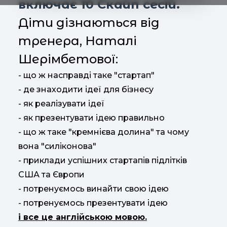
включає 10 Скайп сесій.
Діти дізнаються від
тренера, Наталі
Шерімбетової:
- що ж насправді таке "стартап"
- де знаходити ідеї для бізнесу
- як реалізувати ідеї
- як презентувати ідею правильно
- що ж таке "кремнієва долина" та чому
вона "силіконова"
- приклади успішних стартапів підлітків
США та Європи
- потренуємось винайти свою ідею
- потренуємось презентувати ідею
і все це англійською мовою.