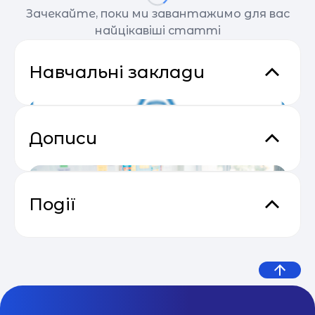
Зачекайте, поки ми завантажимо для вас
найцікавіші статті
Навчальні заклади
Дописи
Події
Прибутковий email маркетинг
04.05
НАВЧАЛЬНИЙ ЦЕНТР «BOTEON»
МОН оприлюднило
(Харків)
Навчальний центр "Boteon Education"