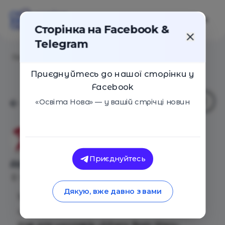
Сторінка на Facebook &
Telegram
Головна
/
Події
/
Athens Brain Wars. Молодша ліга
Приєднуйтесь до нашої сторінки у
Facebook
«Освіта Нова» — у вашій стрічці новин
Приватна школа «Афіни»
Приєднуйтесь
Athens Brain Wars. Молодша ліга
Київ
14 Лютого 2020
2466
Дякую, вже давно з вами
14-15 лютого 2020 року приватна школа
«Афіни» проводить Чемпіонат із ділових