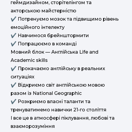
геймдизайном, сторітелінгом та
акторською майстерністю
✔︎ Потренуємо мозок та підвищимо рівень
емоційного інтелекту
✔︎ Навчимося брейнштормити
✔︎ Попрацюємо в команді
Мовний блок — Англійська Life and
Academic skills
✔︎ Прокачаємо англійську в реальних
ситуаціях
✔︎ Відкриємо світ англійською мовою
разом із National Geographic
✔︎ Розкриємо власні таланти та
тренуватимемо навички 21-го століття
І все це в атмосфері піклування, любові та
взаєморозуміння