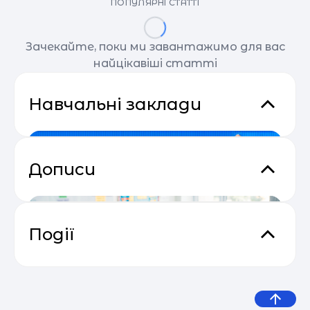
ПОПУЛЯРНІ СТАТТІ
Зачекайте, поки ми завантажимо для вас
найцікавіші статті
Навчальні заклади
Дописи
Події
Основи email маркетингу від
04.05
SendPulse