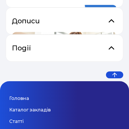
Дописи
Події
Email Profit: Секрети розсилок, що
04.05
продають
WONDER KIDS
54% українських підлітків
Wonder Kids — це приватний дитячий садочок,
Відеокурс від SendPulse “Email
Головна
де ваша дитина отримує дещо більше за
пережили кібербулінг: нове
04.05
Маркетинг”
комплексне піклування і всебічний розвиток.
Київ
дослідження показало, що діти
Каталог закладів
Адміністрація закладу старанно і з
максимальною відповідальністю підійшла до
потрапляють у ...
Статті
формування колективу. Як наслідок, з вашою
Прибутковий email маркетинг
малечею працюватиме не просто колектив
04.05