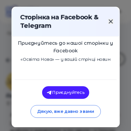
Сторінка на Facebook &
Telegram
Головна
/
Події
/
Акварельний живопис
Приєднуйтесь до нашої сторінки у
Facebook
«Освіта Нова» — у вашій стрічці новин
Арт-студія "Ліхтарик"
Приєднуйтесь
Акварельний живопис
Київ
28 Травня 2020
4465
Дякую, вже давно з вами
Акварельні фарби – одні з найулюбленіших
у художників. По-перше, існує багато технік