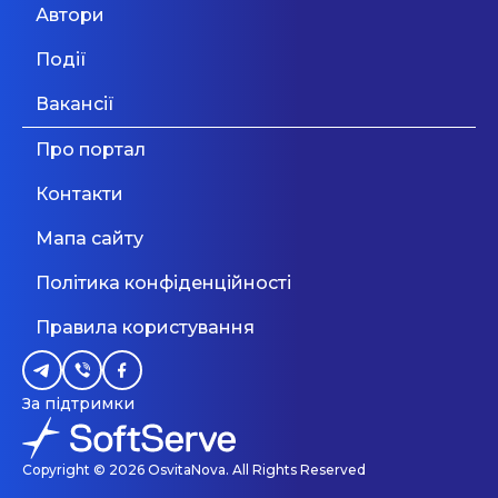
Автори
фахівців-педагогів, а перш за все люди, для
яких виховна діяльність є покликанням. У
Події
Wonder Kids триває набір на наступний
навчальний рік. Запрошуємо батьків на
Дивитися більше
Вакансії
екскурсію по закладу! Приватний дитячий
садок Wonder Kids забезпечує дошкільну освіту
Про портал
для діточок віком від 3 до 6 років. Батьки
можуть обрати для своєї дитини: • групу
Контакти
повного дня; • групу раннього розвитку з
ШІ, який завжди погоджується:
короткотривалим перебуванням; • групу
чому це турбує науковців
Мапа сайту
підготовки до школи. Який би формат ви не
обрали, будуть відчутними переваги дитячого
більше, ніж його галюцинації
Політика конфіденційності
садочка Wonder Kids: • Офлайн-формат
виховання означає, що на відведений термін
Правила користування
ви залишаєте дитину під надійним наглядом,
щоб присвятити себе нагальним справам. •
Дивитися більше
Дитячий садок «Карапуз і Ко»
Безпека — це цілодобова охорона і
відеоспостереження і, звісно ж, обладнані
Дитячий садок «Карапуз і Ко» - це професійний
За підтримки
укриття на випадок «Повітряної тривоги» у
і злагоджений колектив педагогів, які прагнуть
місті. • Органічне й розмаїте харчування — на
передати свої любов і турботу, знання і вміння
Дніпро
кухні закладу працюють професійні кухарі, що
нашим маленьким вихованцям! У тандемі з
Copyright © 2026 OsvitaNova. All Rights Reserved
впорядкували повноцінне 4-разове меню. •
батьками, ми ростимо самодостатню і