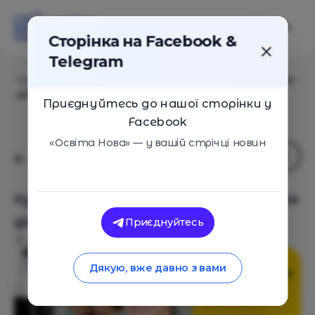
Сторінка на Facebook &
Telegram
Головна
/
Події
/
Курс програмування на Scratch для
дітей
Приєднуйтесь до нашої сторінки у
Facebook
«Освіта Нова» — у вашій стрічці новин
Курс програмування на Scratch для
дітей
Приєднуйтесь
Київ
08 Квітня 2017
2966
Дякую, вже давно з вами